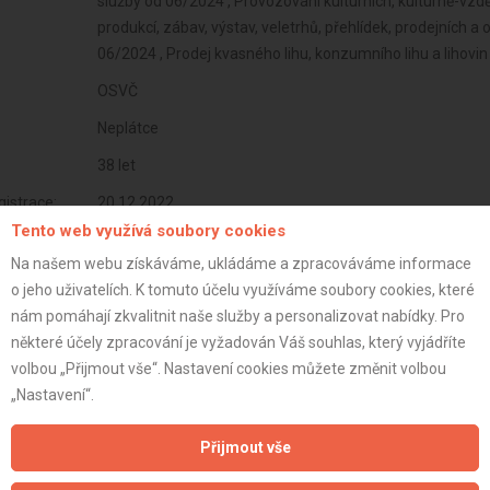
služby od 06/2024 , Provozování kulturních, kulturně-vzdě
produkcí, zábav, výstav, veletrhů, přehlídek, prodejních 
06/2024 , Prodej kvasného lihu, konzumního lihu a lihovi
OSVČ
Neplátce
38 let
istrace:
20.12.2022
Tento web využívá soubory cookies
st:
Na našem webu získáváme, ukládáme a zpracováváme informace
o jeho uživatelích. K tomuto účelu využíváme soubory cookies, které
nám pomáhají zkvalitnit naše služby a personalizovat nabídky. Pro
některé účely zpracování je vyžadován Váš souhlas, který vyjádříte
volbou „Přijmout vše“. Nastavení cookies můžete změnit volbou
„Nastavení“.
Přijmout vše