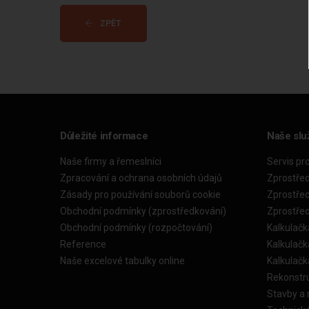
ZPĚT
Důležité informace
Naše slu
Naše firmy a řemeslníci
Servis pr
Zpracování a ochrana osobních údajů
Zprostře
Zásady pro používání souborů cookie
Zprostře
Obchodní podmínky (zprostředkování)
Zprostře
Obchodní podmínky (rozpočtování)
Kalkulačk
Reference
Kalkulač
Naše excelové tabulky online
Kalkulač
Rekonstr
Stavby a