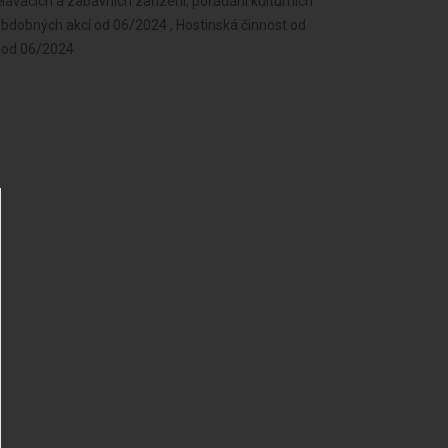
lávacích a zábavních zařízení, pořádání kulturních
a obdobných akcí od 06/2024 , Hostinská činnost od
n od 06/2024