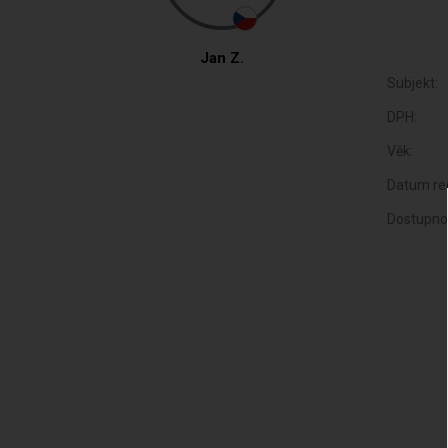
Jan Z.
Subjekt:
DPH:
Věk:
Datum reg
Dostupno