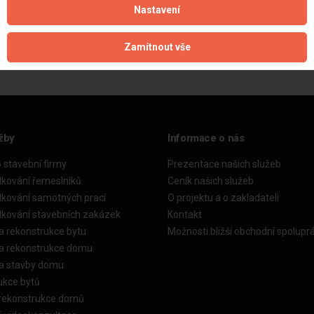
Nastavení
Aktualizováno z portálu ARES dne 03.12.2024 00:00:09
Zamítnout vše
žby
Informace o nás
o stavební firmy
Prezentace našich služeb
dkování řemeslníků
Ceník našich služeb
dkování samotných prací
O projektu a o zakladateli
dkování stavebních zakázek
Kontakt
a rekonstrukce bytu
Možnosti bližší obchodní spolupr
ka rekonstrukce domu
ka stavby domu
ukce bytů
 rekonstrukce domů