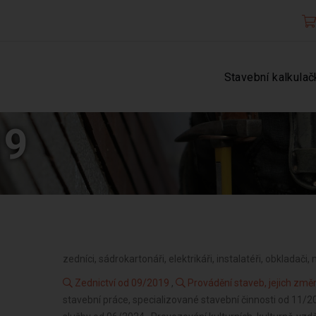
Stavební kalkulač
19
zedníci, sádrokartonáři, elektrikáři, instalatéři, obkladači, m
Zednictví od 09/2019
,
Provádění staveb, jejich zm
stavební práce, specializované stavební činnosti od 11/