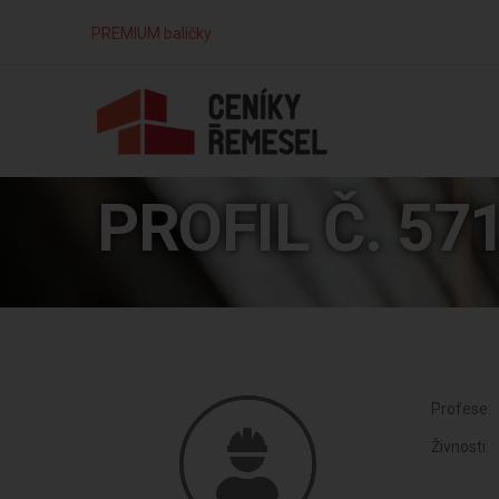
PREMIUM balíčky
PROFIL Č. 57
Profese:
Živnosti: