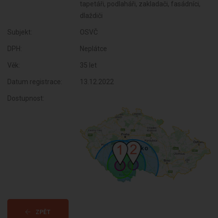
tapetáři, podlaháři, zakladači, fasádníci,
dlaždiči
Subjekt:
OSVČ
DPH:
Neplátce
Věk:
35 let
Datum registrace:
13.12.2022
Dostupnost:
ZPĚT