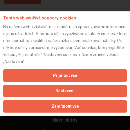
Tento web využívá soubory cookies
Aktualizováno z portálu ARES dne 29.12.2023 12:00:14
Na našem webu získáváme, ukládáme a zpracováváme informace
o jeho uživatelích. K tomuto účelu využíváme soubory cookies, které
nám pomáhají zkvalitnit naše služby a personalizovat nabídky. Pro
některé účely zpracování je vyžadován Váš souhlas, který vyjádříte
Důležité informace
volbou „Přijmout vše“. Nastavení cookies můžete změnit volbou
„Nastavení“.
Naše firmy a řemeslníci
Zpracování a ochrana osobních údajů
Přijmout vše
Zásady pro používání souborů cookie
Obchodní podmínky (zprostředkování)
Nastavení
Obchodní podmínky (rozpočtování)
Reference
Naše excelové tabulky online
Zamítnout vše
Naše služby