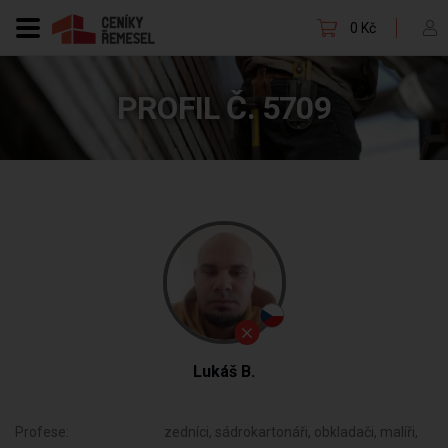
0 Kč
PROFIL Č. 5709
Lukáš B.
Profese:
zedníci, sádrokartonáři, obkladači, malíři,