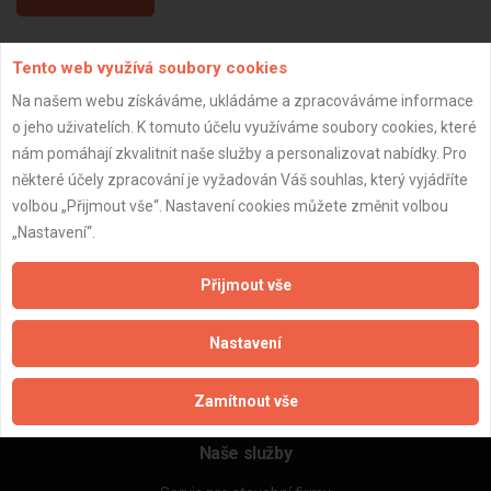
Tento web využívá soubory cookies
Aktualizováno z portálu ARES dne 30.12.2023 09:15:11
Na našem webu získáváme, ukládáme a zpracováváme informace
o jeho uživatelích. K tomuto účelu využíváme soubory cookies, které
nám pomáhají zkvalitnit naše služby a personalizovat nabídky. Pro
některé účely zpracování je vyžadován Váš souhlas, který vyjádříte
Důležité informace
volbou „Přijmout vše“. Nastavení cookies můžete změnit volbou
„Nastavení“.
Naše firmy a řemeslníci
Zpracování a ochrana osobních údajů
Přijmout vše
Zásady pro používání souborů cookie
Obchodní podmínky (zprostředkování)
Nastavení
Obchodní podmínky (rozpočtování)
Reference
Naše excelové tabulky online
Zamítnout vše
Naše služby