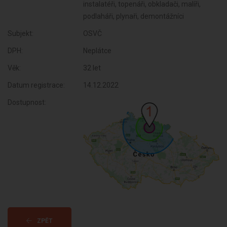
instalatéři, topenáři, obkladači, malíři,
podlaháři, plynaři, demontážníci
Subjekt:
OSVČ
DPH:
Neplátce
Věk:
32 let
Datum registrace:
14.12.2022
Dostupnost:
ZPĚT