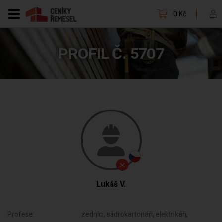
0 Kč
PROFIL Č. 5707
Lukáš V.
Profese:
zedníci, sádrokartonáři, elektrikáři,