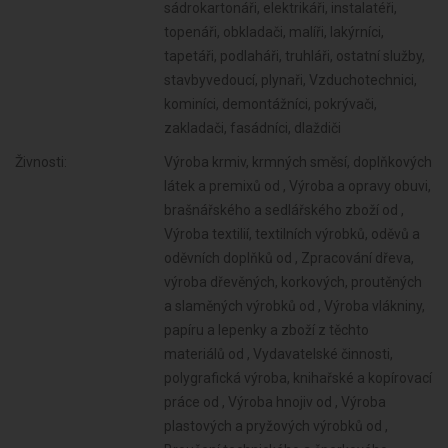
sádrokartonáři, elektrikáři, instalatéři,
topenáři, obkladači, malíři, lakýrníci,
tapetáři, podlaháři, truhláři, ostatní služby,
stavbyvedoucí, plynaři, Vzduchotechnici,
kominíci, demontážníci, pokrývači,
zakladači, fasádníci, dlaždiči
Živnosti:
Výroba krmiv, krmných směsí, doplňkových látek a premixů od , Výroba a opravy obuvi, brašnářského a sedlářského zboží od , Výroba textilií, textilních výrobků, oděvů a oděvních doplňků od , Zpracování dřeva, výroba dřevěných, korkových, proutěných a slaměných výrobků od , Výroba vlákniny, papíru a lepenky a zboží z těchto materiálů od , Vydavatelské činnosti, polygrafická výroba, knihařské a kopírovací práce od , Výroba hnojiv od , Výroba plastových a pryžových výrobků od , Broušení technického a šperkového kamene od , Výroba a hutní zpracování železa, drahých a neželezných kovů a jejich slitin od , Výroba, rozmnožování, distribuce, prodej, pronájem zvukových a zvukově-obrazových záznamů a výroba nenahraných nosičů údajů a záznamů od , Výroba koksu, surového dehtu a jiných pevných paliv od , Výroba a zpracování skla od , Výroba kovových konstrukcí a kovodělných výrobků od , Umělecko-řemeslné zpracování kovů od , Povrchové úpravy a svařování kovů a dalších materiálů od , Výroba stavebních hmot, porcelánových, keramických a sádrových výrobků od , Výroba brusiv a ostatních minerálních nekovových výrobků od , Výroba měřicích, zkušebních, navigačních, optických a fotografických přístrojů a zařízení od , Výroba elektronických součástek, elektrických zařízení a výroba a opravy elektrických strojů, přístrojů a elektronických zařízení pracujících na malém napětí od , Výroba neelektrických zařízení pro domácnost od , Výroba strojů a zařízení od , Výroba motorových a přípojných vozidel a karoserií od , Stavba a výroba plavidel od , Výroba, vývoj, projektování, zkoušky, instalace, údržba, opravy, modifikace a konstrukční změny letadel, motorů letadel, vrtulí, letadlových částí a zařízení a leteckých pozemních zařízení od , Výroba, opravy a údržba sportovních potřeb, her, hraček a dětských kočárků od , Výroba zdravotnických prostředků od , Výroba a opravy zdrojů ionizujícího záření od , Výroba školních a kancelářských potřeb, kromě výrobků z papíru, výroba bižuterie, kartáčnického a konfekčního zboží, deštníků, upomínkových předmětů od , Výroba dalších výrobků zpracovatelského průmyslu od , Nakládání s odpady (vyjma nebezpečných) od , Přípravné a dokončovací stavební práce, specializované stavební činnosti od , Sklenářské práce, rámování a paspartování od , Zprostředkování obchodu a služeb od , Velkoobchod a maloobchod od , Potrubní a pozemní doprava (vyjma železniční a silniční motorové dopravy) od , Ubytovací služby od , Činnost informačních a zpravodajských kanceláří od , Výroba drážních hnacích vozidel a drážních vozidel na dráze tramvajové, trolejbusové a lanové a železničního parku od , Výroba jízdních kol, vozíků pro invalidy a jiných nemotorových dopravních prostředků od , Výroba a opravy čalounických výrobků od , Provozování vodovodů a kanalizací a úprava a rozvod vody od , Zastavárenská činnost a maloobchod s použitým zbožím od , Údržba motorových vozidel a jejich příslušenství od , Skladování, balení zboží, manipulace s nákladem a technické činnosti v dopravě od , Zasilatelství a zastupování v celním řízení od , Poskytování software, poradenství v oblasti informačních technologií, zpracování dat, hostingové a související činnosti a webové portály od , Projektování pozemkových úprav od , Příprava a vypracování technických návrhů, grafické a kresličské práce od , Projektování elektrických zařízení od , Činnost odborného lesního hospodáře a vyhotovování lesních hospodářských plánů a osnov od , Pronájem a půjčování věcí movitých od , Poradenská a konzultační činnost, zpracování odborných studií a posudků od , Výzkum a vývoj v oblasti přírodních a technických věd nebo společenských věd od