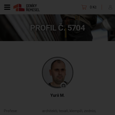
0 Kč
PROFIL Č. 5704
Yurii M.
Profese:
architekti, tesaři, klempíři, zedníci,