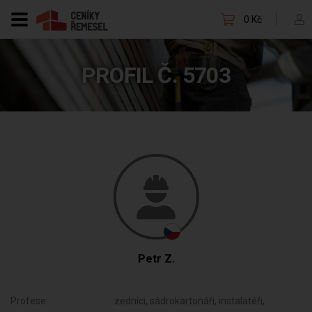
0 Kč
PROFIL Č. 5703
Petr Z.
Profese:
zedníci, sádrokartonáři, instalatéři,