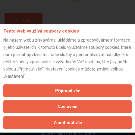
ZPĚT
Tento web využívá soubory cookies
Na našem webu získáváme, ukládáme a zpracováváme informace
Aktualizováno z portálu ARES dne 02.12.2025 21:30:02
o jeho uživatelích. K tomuto účelu využíváme soubory cookies, které
nám pomáhají zkvalitnit naše služby a personalizovat nabídky. Pro
některé účely zpracování je vyžadován Váš souhlas, který vyjádříte
volbou „Přijmout vše“. Nastavení cookies můžete změnit volbou
„Nastavení“.
Důležité informace
Naše firmy a řemeslníci
Přijmout vše
Zpracování a ochrana osobních údajů
Zásady pro používání souborů cookie
Nastavení
Obchodní podmínky (zprostředkování)
Obchodní podmínky (rozpočtování)
Zamítnout vše
Reference
Naše excelové tabulky online