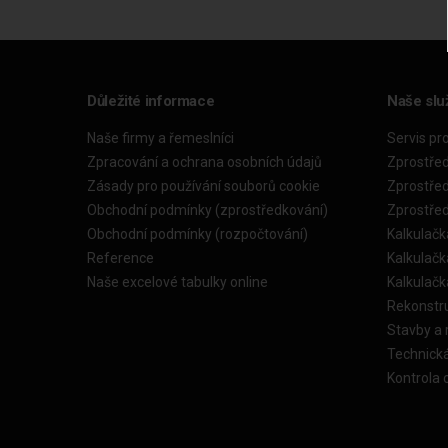
Důležité informace
Naše slu
Naše firmy a řemeslníci
Servis pr
Zpracování a ochrana osobních údajů
Zprostře
Zásady pro používání souborů cookie
Zprostře
Obchodní podmínky (zprostředkování)
Zprostře
Obchodní podmínky (rozpočtování)
Kalkulačk
Reference
Kalkulač
Naše excelové tabulky online
Kalkulač
Rekonstr
Stavby a
Technick
Kontrola 