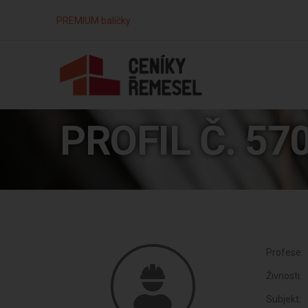
PREMIUM balíčky
PROFIL Č. 57
Profese:
Živnosti:
Subjekt: