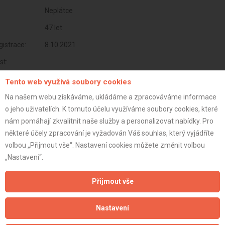
Neplátce
47 let
istrace:
8.10.2021
st:
Tento web využívá soubory cookies
Na našem webu získáváme, ukládáme a zpracováváme informace
o jeho uživatelích. K tomuto účelu využíváme soubory cookies, které
nám pomáhají zkvalitnit naše služby a personalizovat nabídky. Pro
některé účely zpracování je vyžadován Váš souhlas, který vyjádříte
volbou „Přijmout vše“. Nastavení cookies můžete změnit volbou
„Nastavení“.
Přijmout vše
Aktualizováno z portálu ARES dne 01.01.2024 06:45:09
Nastavení