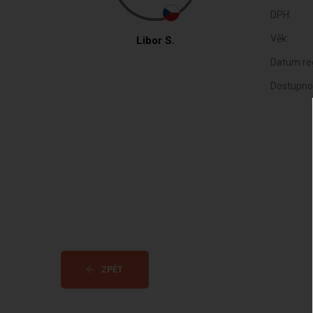
DPH:
Věk:
Libor S.
Datum reg
Dostupno
ZPĚT