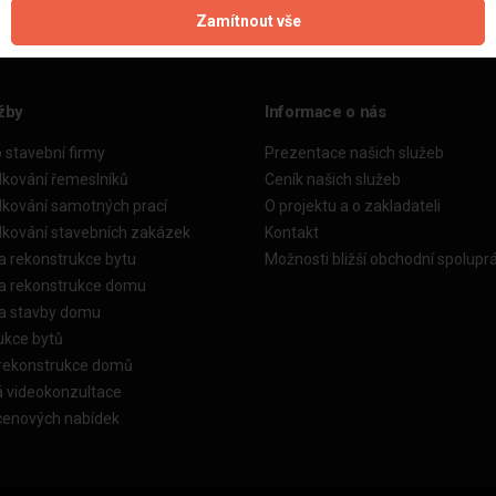
Zamítnout vše
žby
Informace o nás
o stavební firmy
Prezentace našich služeb
dkování řemeslníků
Ceník našich služeb
dkování samotných prací
O projektu a o zakladateli
dkování stavebních zakázek
Kontakt
a rekonstrukce bytu
Možnosti bližší obchodní spolupr
ka rekonstrukce domu
ka stavby domu
ukce bytů
 rekonstrukce domů
á videokonzultace
cenových nabídek