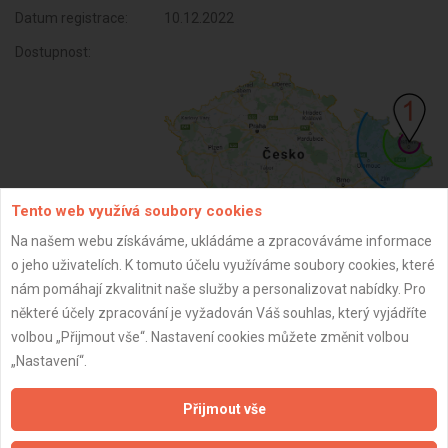
Datum registrace:
10.12.2022
Dostupnost:
Tento web využívá soubory cookies
Na našem webu získáváme, ukládáme a zpracováváme informace
o jeho uživatelích. K tomuto účelu využíváme soubory cookies, které
ZPĚT
nám pomáhají zkvalitnit naše služby a personalizovat nabídky. Pro
některé účely zpracování je vyžadován Váš souhlas, který vyjádříte
volbou „Přijmout vše“. Nastavení cookies můžete změnit volbou
Aktualizováno z portálu ARES dne 01.12.2025 09:00:01
„Nastavení“.
Přijmout vše