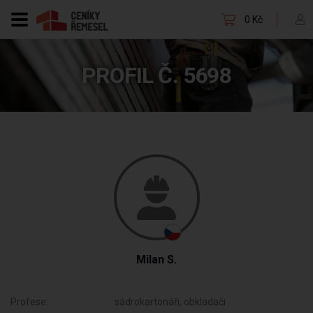
0 Kč
PROFIL Č. 5698
Milan S.
Profese:
sádrokartonáři, obkladači