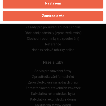
Nastavení
Důležité informace
Zamítnout vše
Naše firmy a řemeslníci
Zpracování a ochrana osobních údajů
Zásady pro používání souborů cookie
Obchodní podmínky (zprostředkování)
Obchodní podmínky (rozpočtování)
Reference
Naše excelové tabulky online
Naše služby
Servis pro stavební firmy
Zprostředkování řemeslníků
Zprostředkování samotných prací
Zprostředkování stavebních zakázek
Kalkulačka rekonstrukce bytu
Kalkulačka rekonstrukce domu
Kalkulačka stavby domu