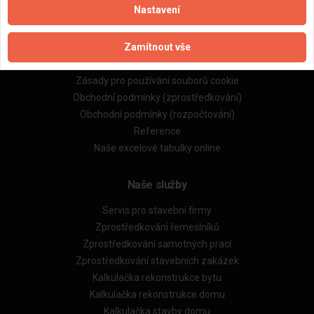
Nastavení
Důležité informace
Zamítnout vše
Naše firmy a řemeslníci
Zpracování a ochrana osobních údajů
Zásady pro používání souborů cookie
Obchodní podmínky (zprostředkování)
Obchodní podmínky (rozpočtování)
Reference
Naše excelové tabulky online
Naše služby
Servis pro stavební firmy
Zprostředkování řemeslníků
Zprostředkování samotných prací
Zprostředkování stavebních zakázek
Kalkulačka rekonstrukce bytu
Kalkulačka rekonstrukce domu
Kalkulačka stavby domu