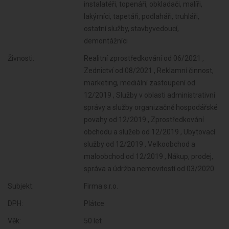
instalatéři, topenáři, obkladači, malíři,
lakýrníci, tapetáři, podlaháři, truhláři,
ostatní služby, stavbyvedoucí,
demontážníci
Živnosti:
Realitní zprostředkování od 06/2021 ,
Zednictví od 08/2021 , Reklamní činnost,
marketing, mediální zastoupení od
12/2019 , Služby v oblasti administrativní
správy a služby organizačně hospodářské
povahy od 12/2019 , Zprostředkování
obchodu a služeb od 12/2019 , Ubytovací
služby od 12/2019 , Velkoobchod a
maloobchod od 12/2019 , Nákup, prodej,
správa a údržba nemovitostí od 03/2020
Subjekt:
Firma s.r.o.
DPH:
Plátce
Věk:
50 let