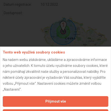
Datum registrace:
10.12.2022
Dostupnost:
Tento web využívá soubory cookies
Na našem webu získáváme, ukládáme a zpracováváme informace
o jeho uživatelích. K tomuto účelu využíváme soubory cookies, které
ZPĚT
nám pomáhají zkvalitnit naše služby a personalizovat nabídky. Pro
některé účely zpracování je vyžadován Váš souhlas, který vyjádříte
volbou „Přijmout vše“. Nastavení cookies můžete změnit volbou
Aktualizováno z portálu ARES dne 22.01.2026 23:35:12
„Nastavení“.
Přijmout vše