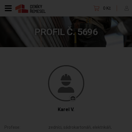
0 Kč
PROFIL Č. 5696
Karel V.
Profese:
zedníci, sádrokartonáři, elektrikáři,