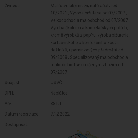
Živnosti:
Malířství, lakýrnictví, natěračství od
10/2021 , Výroba bižuterie od 07/2007 ,
Velkoobchod a maloobchod od 07/2007 ,
Výroba školních a kancelářských potřeb,
kromě výrobků z papíru, výroba bižuterie,
kartáčnického a konfekčního zboží,
deštníků, upomínkových předmětů od
09/2008 , Specializovaný maloobchod a
maloobchod se smíšeným zbožím od
07/2007
Subjekt:
OSVČ
DPH:
Neplátce
Věk:
38 let
Datum registrace:
7.12.2022
Dostupnost: