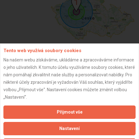
Tento web využívá soubory cookies
ZPĚT
Na našem webu získáváme, ukládáme a zpracováváme informace
o jeho uživatelích. K tomuto účelu využíváme soubory cookies, které
nám pomáhají zkvalitnit naše služby a personalizovat nabídky. Pro
Aktualizováno z portálu ARES dne 01.12.2024 12:45:06
některé účely zpracování je vyžadován Váš souhlas, který vyjádříte
volbou „Přijmout vše“. Nastavení cookies můžete změnit volbou
„Nastavení“.
Přijmout vše
Důležité informace
Nastavení
Naše firmy a řemeslníci
Zpracování a ochrana osobních údajů