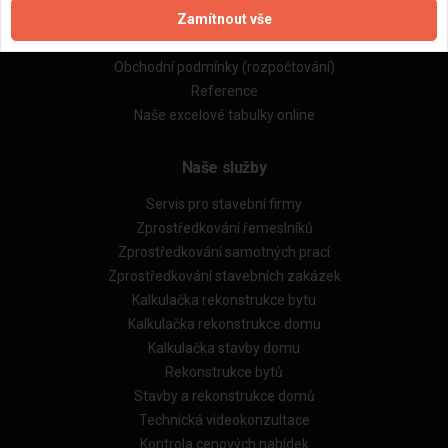
Zamítnout vše
Zásady pro používání souborů cookie
Obchodní podmínky (zprostředkování)
Obchodní podmínky (rozpočtování)
Reference
Naše excelové tabulky online
Naše služby
Servis pro stavební firmy
Zprostředkování řemeslníků
Zprostředkování samotných prací
Zprostředkování stavebních zakázek
Kalkulačka rekonstrukce bytu
Kalkulačka rekonstrukce domu
Kalkulačka stavby domu
Rekonstrukce bytů
Stavby a rekonstrukce domů
Technická videokonzultace
Kontrola cenových nabídek