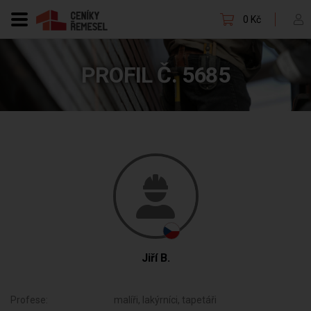
0 Kč
PROFIL Č. 5685
Jiří B.
Profese:
malíři, lakýrníci, tapetáři