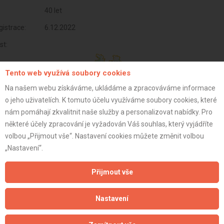
40 let
istrace:
6.12.2022
st:
Tento web využívá soubory cookies
Na našem webu získáváme, ukládáme a zpracováváme informace
o jeho uživatelích. K tomuto účelu využíváme soubory cookies, které
nám pomáhají zkvalitnit naše služby a personalizovat nabídky. Pro
některé účely zpracování je vyžadován Váš souhlas, který vyjádříte
volbou „Přijmout vše“. Nastavení cookies můžete změnit volbou
„Nastavení“.
Přijmout vše
Aktualizováno z portálu ARES dne 04.01.2024 17:15:07
Nastavení