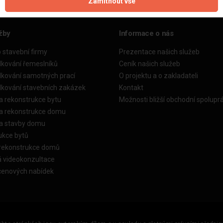
Zamítnout vše
žby
Informace o nás
o stavební firmy
Prezentace našich služeb
dkování řemeslníků
Ceník našich služeb
dkování samotných prací
O projektu a o zakladateli
dkování stavebních zakázek
Kontakt
a rekonstrukce bytu
Možnosti bližší obchodní spolupr
ka rekonstrukce domu
ka stavby domu
ukce bytů
 rekonstrukce domů
á videokonzultace
cenových nabídek