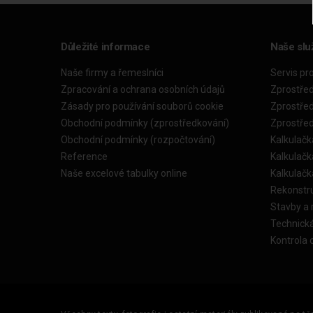
Důležité informace
Naše slu
Naše firmy a řemeslníci
Servis pr
Zpracování a ochrana osobních údajů
Zprostře
Zásady pro používání souborů cookie
Zprostře
Obchodní podmínky (zprostředkování)
Zprostře
Obchodní podmínky (rozpočtování)
Kalkulačk
Reference
Kalkulač
Naše excelové tabulky online
Kalkulač
Rekonstr
Stavby a
Technick
Kontrola 