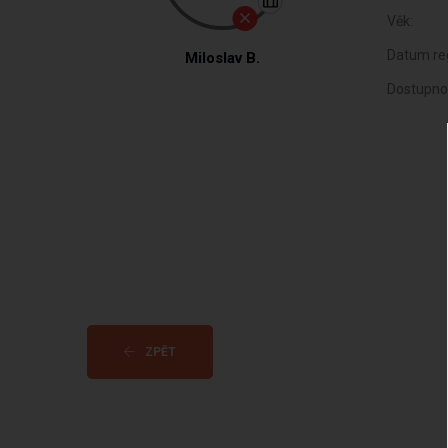
Věk:
Datum reg
Miloslav B.
Dostupno
ZPĚT