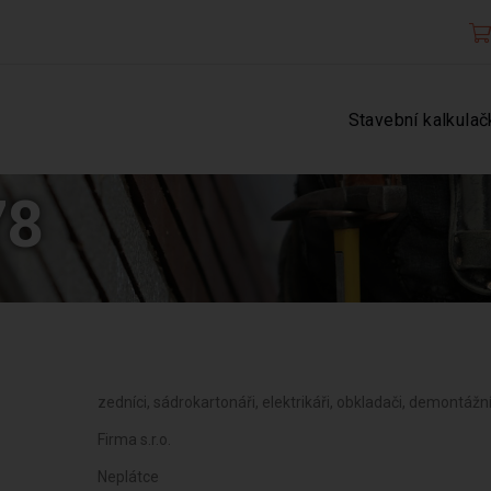
Stavební kalkulač
78
zedníci, sádrokartonáři, elektrikáři, obkladači, demontážní
Firma s.r.o.
Neplátce