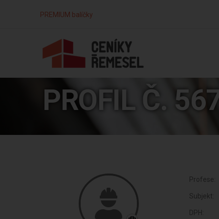
PREMIUM balíčky
PROFIL Č. 56
Profese:
Subjekt:
DPH: