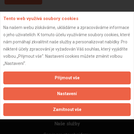
Tento web využívá soubory cookies
Aktualizováno z portálu ARES dne 03.01.2024 15:00:12
Na našem webu získáváme, ukládáme a zpracováváme informace
o jeho uživatelích. K tomuto účelu využíváme soubory cookies, které
nám pomáhají zkvalitnit naše služby a personalizovat nabídky. Pro
některé účely zpracování je vyžadován Váš souhlas, který vyjádříte
Důležité informace
volbou „Přijmout vše“. Nastavení cookies můžete změnit volbou
„Nastavení“.
Naše firmy a řemeslníci
Zpracování a ochrana osobních údajů
Přijmout vše
Zásady pro používání souborů cookie
Obchodní podmínky (zprostředkování)
Nastavení
Obchodní podmínky (rozpočtování)
Reference
Naše excelové tabulky online
Zamítnout vše
Naše služby