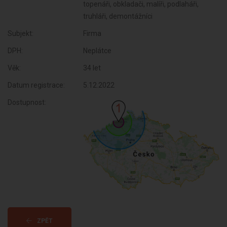
topenáři, obkladači, malíři, podlaháři,
truhláři, demontážníci
Subjekt:
Firma
DPH:
Neplátce
Věk:
34 let
Datum registrace:
5.12.2022
Dostupnost:
ZPĚT