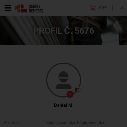
0 Kč
PROFIL Č. 5676
Daniel M.
Profese:
zedníci, sádrokartonáři, elektrikáři,