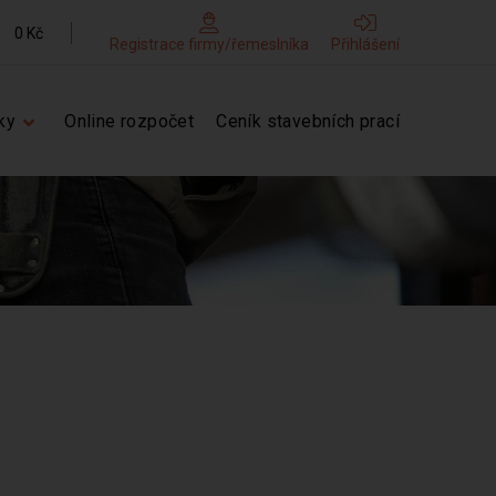
0 Kč
Registrace firmy/řemeslníka
Přihlášení
ky
Online rozpočet
Ceník stavebních prací