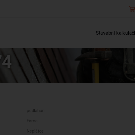
Stavební kalkulač
74
podlaháři
Firma
Neplátce