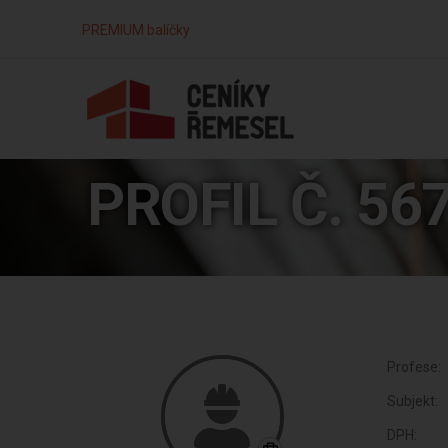
PREMIUM balíčky
PROFIL Č. 56
Profese:
Subjekt:
DPH: