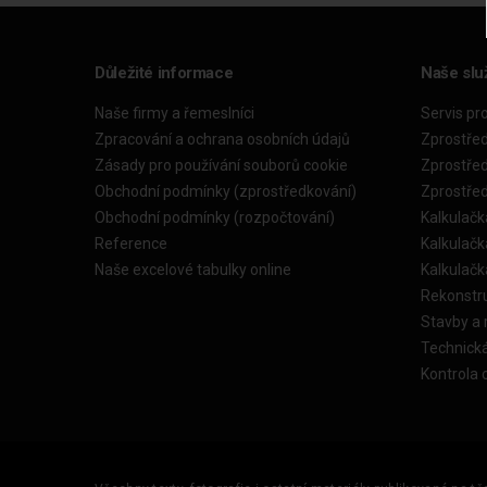
Důležité informace
Naše slu
Naše firmy a řemeslníci
Servis pr
Zpracování a ochrana osobních údajů
Zprostře
Zásady pro používání souborů cookie
Zprostře
Obchodní podmínky (zprostředkování)
Zprostře
Obchodní podmínky (rozpočtování)
Kalkulačk
Reference
Kalkulač
Naše excelové tabulky online
Kalkulač
Rekonstr
Stavby a
Technick
Kontrola 