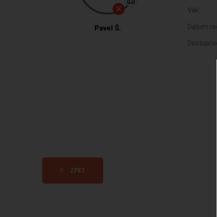
Věk:
Datum reg
Pavel Š.
Dostupno
ZPĚT