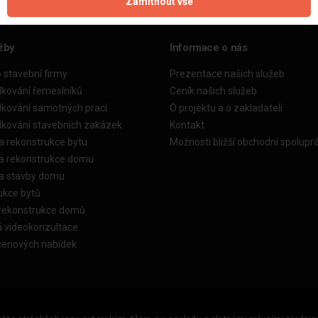
Zamítnout vše
žby
Informace o nás
o stavební firmy
Prezentace našich služeb
dkování řemeslníků
Ceník našich služeb
dkování samotných prací
O projektu a o zakladateli
dkování stavebních zakázek
Kontakt
a rekonstrukce bytu
Možnosti bližší obchodní spolupr
ka rekonstrukce domu
ka stavby domu
ukce bytů
 rekonstrukce domů
á videokonzultace
cenových nabídek