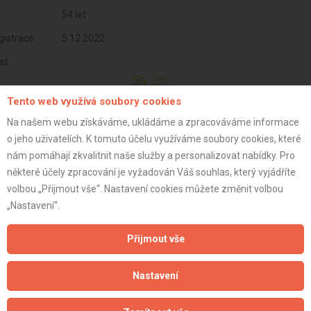
54 let
istrace:
5.12.2022
st:
Tento web využívá soubory cookies
Na našem webu získáváme, ukládáme a zpracováváme informace
o jeho uživatelích. K tomuto účelu využíváme soubory cookies, které
nám pomáhají zkvalitnit naše služby a personalizovat nabídky. Pro
některé účely zpracování je vyžadován Váš souhlas, který vyjádříte
volbou „Přijmout vše“. Nastavení cookies můžete změnit volbou
„Nastavení“.
Přijmout vše
Aktualizováno z portálu ARES dne 03.01.2024 08:00:10
Nastavení