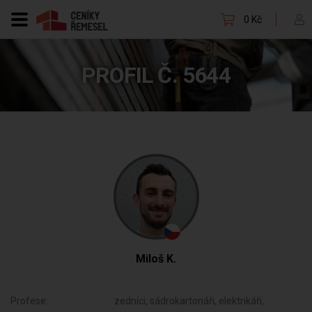
0 Kč
PROFIL Č. 5644
Miloš K.
Profese:
zedníci, sádrokartonáři, elektrikáři,