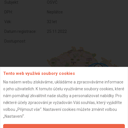
Subjekt:
OSVČ
DPH:
Neplátce
Věk:
32 let
Datum registrace:
25.11.2022
Dostupnost:
Tento web využívá soubory cookies
Na našem webu získáváme, ukládáme a zpracováváme informace
o jeho uživatelích. K tomuto účelu využíváme soubory cookies, které
nám pomáhají zkvalitnit naše služby a personalizovat nabídky. Pro
některé účely zpracování je vyžadován Váš souhlas, který vyjádříte
ZPĚT
volbou „Přijmout vše“. Nastavení cookies můžete změnit volbou
„Nastavení“.