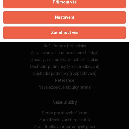
Aktualizováno z portálu ARES dne 01.12.2024 04:45:05
Přijmout vše
Nastavení
Zamítnout vše
Důležité informace
Naše firmy a řemeslníci
Zpracování a ochrana osobních údajů
Zásady pro používání souborů cookie
Obchodní podmínky (zprostředkování)
Obchodní podmínky (rozpočtování)
Reference
Naše excelové tabulky online
Naše služby
Servis pro stavební firmy
Zprostředkování řemeslníků
Zprostředkování samotných prací