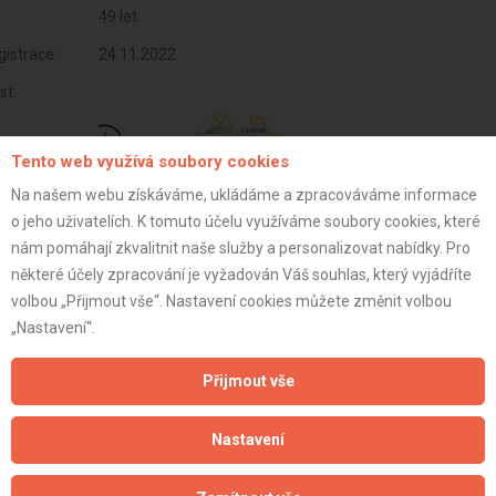
49 let
istrace:
24.11.2022
st:
Tento web využívá soubory cookies
Na našem webu získáváme, ukládáme a zpracováváme informace
o jeho uživatelích. K tomuto účelu využíváme soubory cookies, které
nám pomáhají zkvalitnit naše služby a personalizovat nabídky. Pro
některé účely zpracování je vyžadován Váš souhlas, který vyjádříte
volbou „Přijmout vše“. Nastavení cookies můžete změnit volbou
„Nastavení“.
Přijmout vše
Aktualizováno z portálu ARES dne 04.01.2024 17:00:08
Nastavení