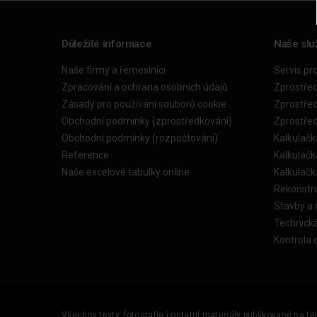
Důležité informace
Naše slu
Naše firmy a řemeslníci
Servis pr
Zpracování a ochrana osobních údajů
Zprostře
Zásady pro používání souborů cookie
Zprostře
Obchodní podmínky (zprostředkování)
Zprostře
Obchodní podmínky (rozpočtování)
Kalkulačk
Reference
Kalkulač
Naše excelové tabulky online
Kalkulač
Rekonstr
Stavby a
Technick
Kontrola 
Všechny texty, fotografie i ostatní materiály publikované na t