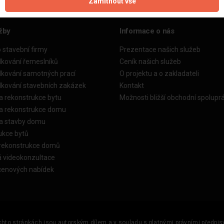
Zamítnout vše
žby
Informace o nás
o stavební firmy
Prezentace našich služeb
dkování řemeslníků
Ceník našich služeb
dkování samotných prací
O projektu a o zakladateli
dkování stavebních zakázek
Kontakt
a rekonstrukce bytu
Možnosti bližší obchodní spolupr
ka rekonstrukce domu
ka stavby domu
ukce bytů
 rekonstrukce domů
á videokonzultace
cenových nabídek
ěchto stránkách jsou autorským dílem a v souladu s platnými právními předpisy 