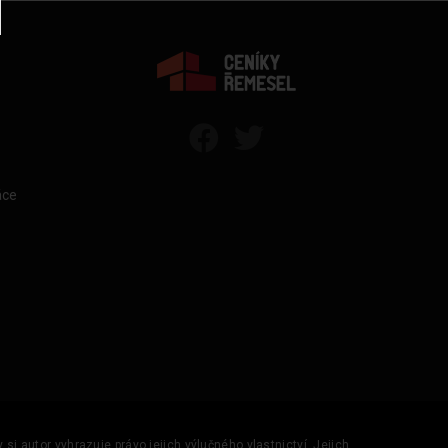
áce
si autor vyhrazuje právo jejich výlučného vlastnictví. Jejich