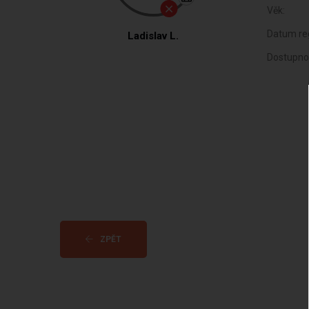
Věk:
Datum reg
Ladislav L.
Dostupno
ZPĚT