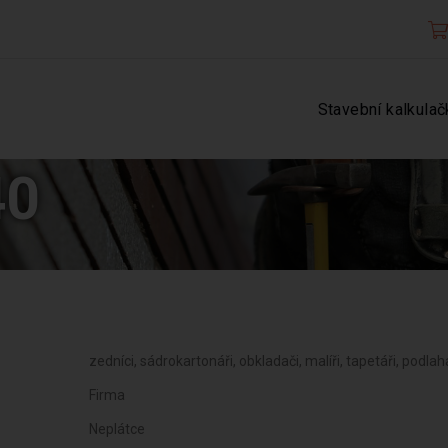
Stavební kalkulač
40
zedníci, sádrokartonáři, obkladači, malíři, tapetáři, podlah
Firma
Neplátce