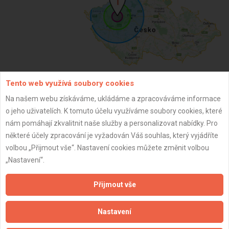
Tento web využívá soubory cookies
ZPĚT
Na našem webu získáváme, ukládáme a zpracováváme informace
o jeho uživatelích. K tomuto účelu využíváme soubory cookies, které
nám pomáhají zkvalitnit naše služby a personalizovat nabídky. Pro
Aktualizováno z portálu ARES dne 21.11.2024 04:03:46
některé účely zpracování je vyžadován Váš souhlas, který vyjádříte
volbou „Přijmout vše“. Nastavení cookies můžete změnit volbou
„Nastavení“.
Přijmout vše
Důležité informace
Nastavení
Naše firmy a řemeslníci
Zpracování a ochrana osobních údajů