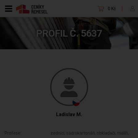
0 Kč
PROFIL Č. 5637
Ladislav M.
Profese:
zedníci, sádrokartonáři, obkladači, malíři,