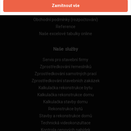
Zamítnout vše
Zásady pro používání souborů cookie
Obchodní podmínky (zprostředkování)
Obchodní podmínky (rozpočtování)
Reference
Naše excelové tabulky online
Naše služby
Servis pro stavební firmy
Zprostředkování řemeslníků
Zprostředkování samotných prací
Zprostředkování stavebních zakázek
Kalkulačka rekonstrukce bytu
Kalkulačka rekonstrukce domu
Kalkulačka stavby domu
Rekonstrukce bytů
Stavby a rekonstrukce domů
Technická videokonzultace
Kontrola cenových nabídek