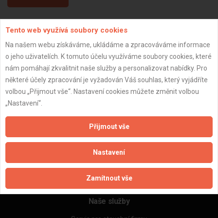
Tento web využívá soubory cookies
Aktualizováno z portálu ARES dne 02.01.2024 03:30:09
Na našem webu získáváme, ukládáme a zpracováváme informace
o jeho uživatelích. K tomuto účelu využíváme soubory cookies, které
nám pomáhají zkvalitnit naše služby a personalizovat nabídky. Pro
některé účely zpracování je vyžadován Váš souhlas, který vyjádříte
Důležité informace
volbou „Přijmout vše“. Nastavení cookies můžete změnit volbou
„Nastavení“.
Naše firmy a řemeslníci
Zpracování a ochrana osobních údajů
Přijmout vše
Zásady pro používání souborů cookie
Obchodní podmínky (zprostředkování)
Nastavení
Obchodní podmínky (rozpočtování)
Reference
Naše excelové tabulky online
Zamítnout vše
Naše služby