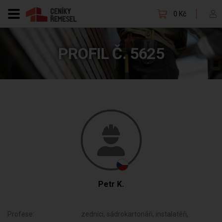
0 Kč
PROFIL Č. 5625
Petr K.
Profese:
zedníci, sádrokartonáři, instalatéři,