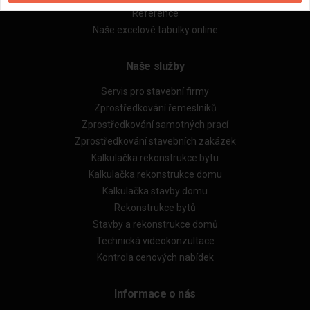
Reference
Naše excelové tabulky online
Naše služby
Servis pro stavební firmy
Zprostředkování řemeslníků
Zprostředkování samotných prací
Zprostředkování stavebních zakázek
Kalkulačka rekonstrukce bytu
Kalkulačka rekonstrukce domu
Kalkulačka stavby domu
Rekonstrukce bytů
Stavby a rekonstrukce domů
Technická videokonzultace
Kontrola cenových nabídek
Informace o nás