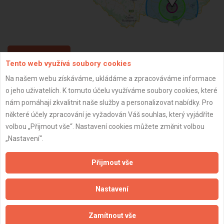
ZPĚT
Tento web využívá soubory cookies
Na našem webu získáváme, ukládáme a zpracováváme informace
o jeho uživatelích. K tomuto účelu využíváme soubory cookies, které
Aktualizováno z portálu ARES dne 01.01.2024 05:15:08
nám pomáhají zkvalitnit naše služby a personalizovat nabídky. Pro
některé účely zpracování je vyžadován Váš souhlas, který vyjádříte
volbou „Přijmout vše“. Nastavení cookies můžete změnit volbou
„Nastavení“.
Důležité informace
Přijmout vše
Naše firmy a řemeslníci
Zpracování a ochrana osobních údajů
Nastavení
Zásady pro používání souborů cookie
Obchodní podmínky (zprostředkování)
Zamítnout vše
Obchodní podmínky (rozpočtování)