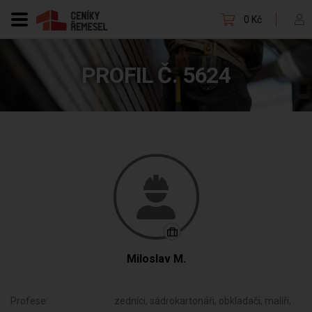
0 Kč
PROFIL Č. 5624
Miloslav M.
Profese:
zedníci, sádrokartonáři, obkladači, malíři,