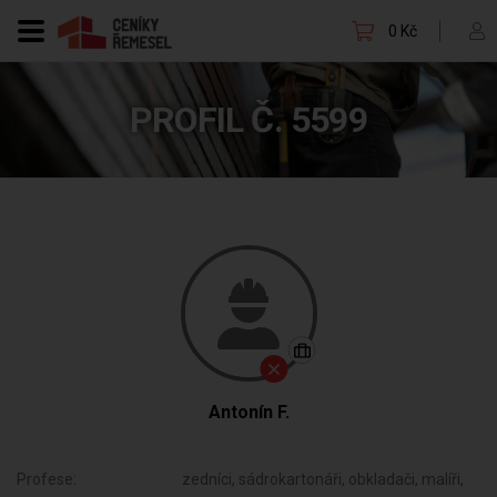
0 Kč
PROFIL Č. 5599
Antonín F.
Profese:
zedníci, sádrokartonáři, obkladači, malíři,