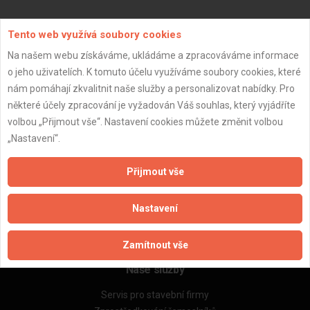
Aktualizováno z portálu ARES dne 03.01.2024 04:00:10
Tento web využívá soubory cookies
Na našem webu získáváme, ukládáme a zpracováváme informace
o jeho uživatelích. K tomuto účelu využíváme soubory cookies, které
nám pomáhají zkvalitnit naše služby a personalizovat nabídky. Pro
některé účely zpracování je vyžadován Váš souhlas, který vyjádříte
Důležité informace
volbou „Přijmout vše“. Nastavení cookies můžete změnit volbou
Naše firmy a řemeslníci
„Nastavení“.
Zpracování a ochrana osobních údajů
Zásady pro používání souborů cookie
Přijmout vše
Obchodní podmínky (zprostředkování)
Obchodní podmínky (rozpočtování)
Nastavení
Reference
Naše excelové tabulky online
Zamítnout vše
Naše služby
Servis pro stavební firmy