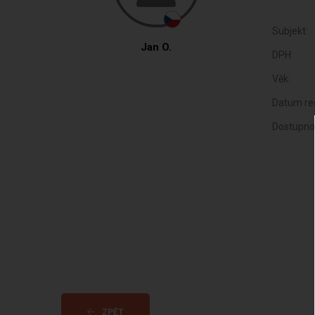
Subjekt:
Jan O.
DPH:
Věk:
Datum reg
Dostupno
ZPĚT