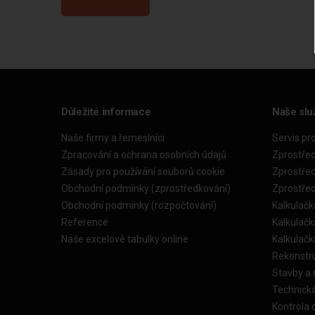
Důležité informace
Naše slu
Naše firmy a řemeslníci
Servis pr
Zpracování a ochrana osobních údajů
Zprostře
Zásady pro používání souborů cookie
Zprostře
Obchodní podmínky (zprostředkování)
Zprostře
Obchodní podmínky (rozpočtování)
Kalkulačk
Reference
Kalkulač
Naše excelové tabulky online
Kalkulač
Rekonstr
Stavby a
Technick
Kontrola 