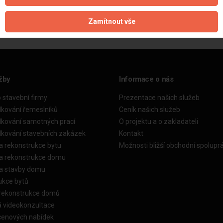
Zamítnout vše
žby
Informace o nás
o stavební firmy
Prezentace našich služeb
dkování řemeslníků
Ceník našich služeb
dkování samotných prací
O projektu a o zakladateli
dkování stavebních zakázek
Kontakt
a rekonstrukce bytu
Možnosti bližší obchodní spolupr
ka rekonstrukce domu
ka stavby domu
ukce bytů
 rekonstrukce domů
á videokonzultace
cenových nabídek