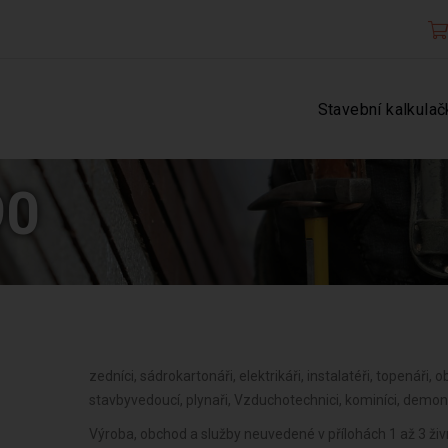
Stavební kalkulač
90
zedníci, sádrokartonáři, elektrikáři, instalatéři, topenáři, ob
stavbyvedoucí, plynaři, Vzduchotechnici, kominíci, demon
Výroba, obchod a služby neuvedené v přílohách 1 až 3 ži