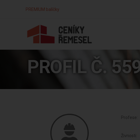
PREMIUM balíčky
PROFIL Č. 55
Profese:
Živnosti: