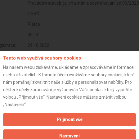
Provádění staveb, jejich změn a odstraňování od 06/2023
OSVČ
Plátce
40 let
istrace:
29.10.2022
st:
Tento web využívá soubory cookies
Na našem webu získáváme, ukládáme a zpracováváme informace
o jeho uživatelích. K tomuto účelu využíváme soubory cookies, které
nám pomáhají zkvalitnit naše služby a personalizovat nabídky. Pro
některé účely zpracování je vyžadován Váš souhlas, který vyjádříte
volbou „Přijmout vše“. Nastavení cookies můžete změnit volbou
„Nastavení“.
Přijmout vše
Nastavení
Aktualizováno z portálu ARES dne 01.01.2024 14:45:07