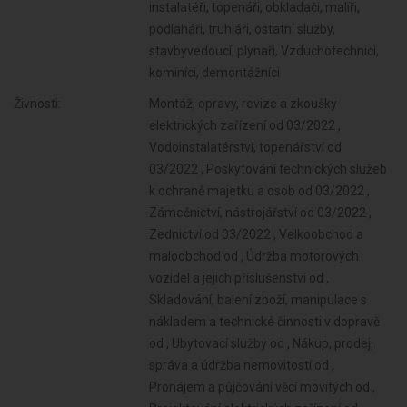
instalatéři, topenáři, obkladači, malíři,
podlaháři, truhláři, ostatní služby,
stavbyvedoucí, plynaři, Vzduchotechnici,
kominíci, demontážníci
Živnosti:
Montáž, opravy, revize a zkoušky
elektrických zařízení od 03/2022 ,
Vodoinstalatérství, topenářství od
03/2022 , Poskytování technických služeb
k ochraně majetku a osob od 03/2022 ,
Zámečnictví, nástrojářství od 03/2022 ,
Zednictví od 03/2022 , Velkoobchod a
maloobchod od , Údržba motorových
vozidel a jejich příslušenství od ,
Skladování, balení zboží, manipulace s
nákladem a technické činnosti v dopravě
od , Ubytovací služby od , Nákup, prodej,
správa a údržba nemovitostí od ,
Pronájem a půjčování věcí movitých od ,