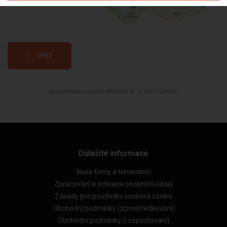
ZPĚT
Aktualizováno z portálu ARES dne 03.12.2025 12:00:02
Důležité informace
Naše firmy a řemeslníci
Zpracování a ochrana osobních údajů
Zásady pro používání souborů cookie
Obchodní podmínky (zprostředkování)
Obchodní podmínky (rozpočtování)