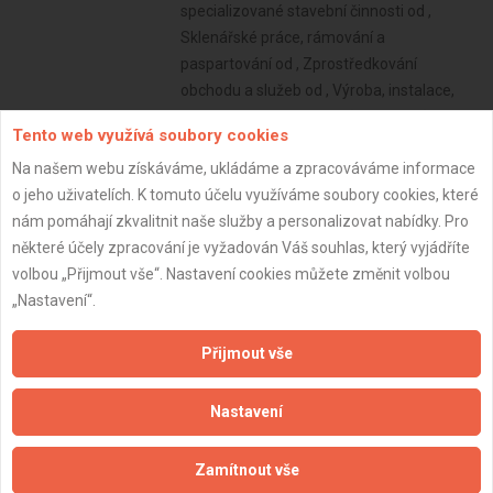
specializované stavební činnosti od ,
Sklenářské práce, rámování a
paspartování od , Zprostředkování
obchodu a služeb od , Výroba, instalace,
opravy elektrických strojů a přístrojů,
Tento web využívá soubory cookies
elektronických a telekomunikačních
Na našem webu získáváme, ukládáme a zpracováváme informace
zařízení od
o jeho uživatelích. K tomuto účelu využíváme soubory cookies, které
Subjekt:
Firma s.r.o.
nám pomáhají zkvalitnit naše služby a personalizovat nabídky. Pro
DPH:
Plátce
některé účely zpracování je vyžadován Váš souhlas, který vyjádříte
volbou „Přijmout vše“. Nastavení cookies můžete změnit volbou
Věk:
43 let
„Nastavení“.
Datum registrace:
6.11.2022
Přijmout vše
Dostupnost:
Nastavení
Zamítnout vše