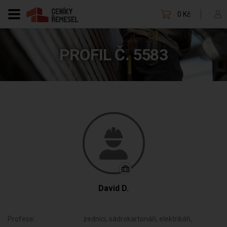
0 Kč
PROFIL Č. 5583
David D.
Profese:
zedníci, sádrokartonáři, elektrikáři,