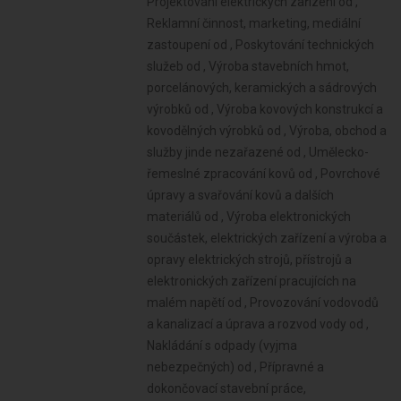
Projektování elektrických zařízení od ,
Reklamní činnost, marketing, mediální
zastoupení od , Poskytování technických
služeb od , Výroba stavebních hmot,
porcelánových, keramických a sádrových
výrobků od , Výroba kovových konstrukcí a
kovodělných výrobků od , Výroba, obchod a
služby jinde nezařazené od , Umělecko-
řemeslné zpracování kovů od , Povrchové
úpravy a svařování kovů a dalších
materiálů od , Výroba elektronických
součástek, elektrických zařízení a výroba a
opravy elektrických strojů, přístrojů a
elektronických zařízení pracujících na
malém napětí od , Provozování vodovodů
a kanalizací a úprava a rozvod vody od ,
Nakládání s odpady (vyjma
nebezpečných) od , Přípravné a
dokončovací stavební práce,