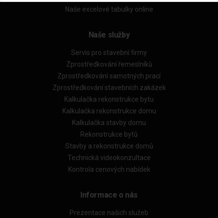
Naše excelové tabulky online
Naše služby
Servis pro stavební firmy
Zprostředkování řemeslníků
Zprostředkování samotných prací
Zprostředkování stavebních zakázek
Kalkulačka rekonstrukce bytu
Kalkulačka rekonstrukce domu
Kalkulačka stavby domu
Rekonstrukce bytů
Stavby a rekonstrukce domů
Technická videokonzultace
Kontrola cenových nabídek
Informace o nás
Prezentace našich služeb