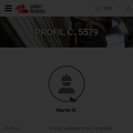
0 Kč
PROFIL Č. 5579
Martin N.
Profese:
zedníci, sádrokartonáři, instalatéři,