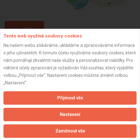
ZPĚT
Tento web využívá soubory cookies
Na našem webu získáváme, ukládáme a zpracováváme informace
Aktualizováno z portálu ARES dne 31.12.2024 07:30:08
o jeho uživatelích. K tomuto účelu využíváme soubory cookies, které
nám pomáhají zkvalitnit naše služby a personalizovat nabídky. Pro
některé účely zpracování je vyžadován Váš souhlas, který vyjádříte
volbou „Přijmout vše“. Nastavení cookies můžete změnit volbou
„Nastavení“.
Důležité informace
Přijmout vše
Naše firmy a řemeslníci
Zpracování a ochrana osobních údajů
Nastavení
Zásady pro používání souborů cookie
Obchodní podmínky (zprostředkování)
Zamítnout vše
Obchodní podmínky (rozpočtování)
Reference