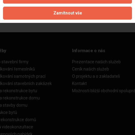
Aktualizováno z portálu ARES dne 02.12.2024 01:15:07
Zamítnout vše
žby
Informace o nás
o stavební firmy
Prezentace našich služeb
dkování řemeslníků
Ceník našich služeb
dkování samotných prací
O projektu a o zakladateli
dkování stavebních zakázek
Kontakt
a rekonstrukce bytu
Možnosti bližší obchodní spolupr
ka rekonstrukce domu
ka stavby domu
ukce bytů
 rekonstrukce domů
á videokonzultace
cenových nabídek