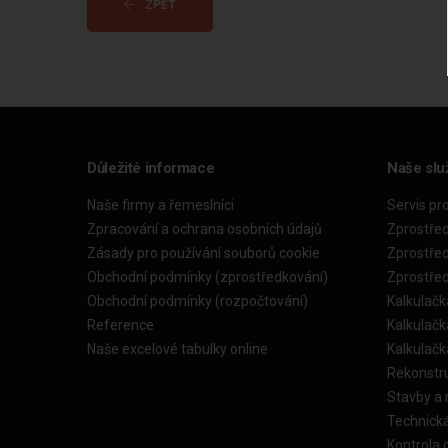
ZPĚT
Důležité informace
Naše slu
Naše firmy a řemeslníci
Servis pr
Zpracování a ochrana osobních údajů
Zprostře
Zásady pro používání souborů cookie
Zprostře
Obchodní podmínky (zprostředkování)
Zprostře
Obchodní podmínky (rozpočtování)
Kalkulačk
Reference
Kalkulač
Naše excelové tabulky online
Kalkulač
Rekonstr
Stavby a
Technick
Kontrola 