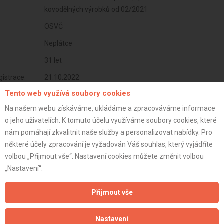
kovodělných výrobků od 02/2021
OSVČ
Neplátce
31 let
istrace:
21.10.2022
Tento web využívá soubory cookies
st:
Na našem webu získáváme, ukládáme a zpracováváme informace
o jeho uživatelích. K tomuto účelu využíváme soubory cookies, které
nám pomáhají zkvalitnit naše služby a personalizovat nabídky. Pro
některé účely zpracování je vyžadován Váš souhlas, který vyjádříte
volbou „Přijmout vše“. Nastavení cookies můžete změnit volbou
„Nastavení“.
Přijmout vše
Nastavení