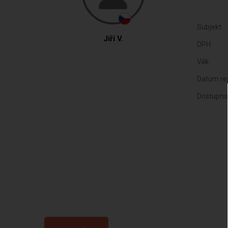
Subjekt:
Jiří V.
DPH:
Věk:
Datum reg
Dostupno