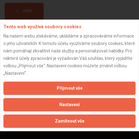
ZPĚT
Tento web využívá soubory cookies
Aktualizováno z portálu ARES dne 01.12.2024 02:15:09
Na našem webu získáváme, ukládáme a zpracováváme informace
o jeho uživatelích. K tomuto účelu využíváme soubory cookies, které
nám pomáhají zkvalitnit naše služby a personalizovat nabídky. Pro
některé účely zpracování je vyžadován Váš souhlas, který vyjádříte
volbou „Přijmout vše“. Nastavení cookies můžete změnit volbou
Důležité informace
„Nastavení“.
Naše firmy a řemeslníci
Přijmout vše
Zpracování a ochrana osobních údajů
Zásady pro používání souborů cookie
Nastavení
Obchodní podmínky (zprostředkování)
Obchodní podmínky (rozpočtování)
Reference
Zamítnout vše
Naše excelové tabulky online