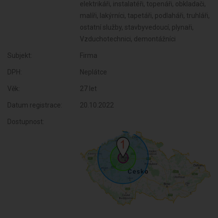
elektrikáři, instalatéři, topenáři, obkladači,
malíři, lakýrníci, tapetáři, podlaháři, truhláři,
ostatní služby, stavbyvedoucí, plynaři,
Vzduchotechnici, demontážníci
Subjekt:
Firma
DPH:
Neplátce
Věk:
27 let
Datum registrace:
20.10.2022
Dostupnost: