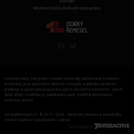
Kontakt
Možnosti bližší obchodní spolupráce
Všechny texty, fotografie i ostatní materiály publikované na těchto
stránkách jsou autorským dílem a v souladu s platnými právními
předpisy si autor vyhrazuje právo jejich výlučného vlastnictví. Jejich
další šíření, modifikace, publikování apod. podléhá písemnému
souhlasu autora.
CenikyRemesel.cz
© 2012 - 2026
Servis pro stavaře a stavebníky
Změnit souhlas s používáním cookies
Developed by