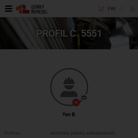
0 Kč
PROFIL Č. 5551
Yan B.
Profese:
architekti, zedníci, sádrokartonáři,