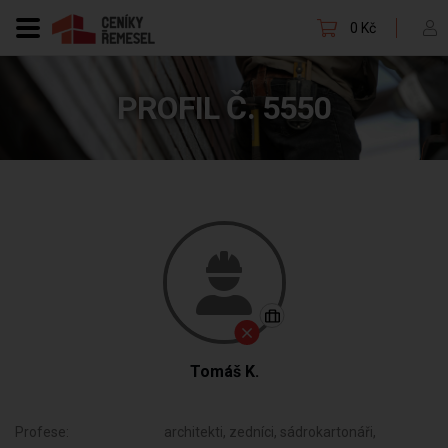
0 Kč
PROFIL Č. 5550
Tomáš K.
Profese:
architekti, zedníci, sádrokartonáři,