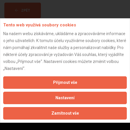
ZPĚT
Tento web využívá soubory cookies
Aktualizováno z portálu ARES dne 01.12.2024 02:00:09
Na našem webu získáváme, ukládáme a zpracováváme informace
o jeho uživatelích. K tomuto účelu využíváme soubory cookies, které
nám pomáhají zkvalitnit naše služby a personalizovat nabídky. Pro
některé účely zpracování je vyžadován Váš souhlas, který vyjádříte
volbou „Přijmout vše“. Nastavení cookies můžete změnit volbou
Důležité informace
„Nastavení“.
Naše firmy a řemeslníci
Přijmout vše
Zpracování a ochrana osobních údajů
Zásady pro používání souborů cookie
Nastavení
Obchodní podmínky (zprostředkování)
Obchodní podmínky (rozpočtování)
Reference
Zamítnout vše
Naše excelové tabulky online