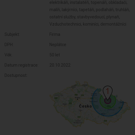
elektrikáři, instalatéři, topenáři, obkladači,
malíři, lakýrníci, tapetáři, podlaháři, truhláři,
ostatní služby, stavbyvedoucí, plynaři,
Vzduchotechnici, kominíci, demontážníci
Subjekt:
Firma
DPH:
Neplátce
Věk:
50 let
Datum registrace:
20.10.2022
Dostupnost: