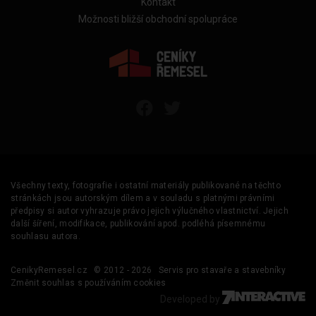
Kontakt
Možnosti bližší obchodní spolupráce
Všechny texty, fotografie i ostatní materiály publikované na těchto
stránkách jsou autorským dílem a v souladu s platnými právními
předpisy si autor vyhrazuje právo jejich výlučného vlastnictví. Jejich
další šíření, modifikace, publikování apod. podléhá písemnému
souhlasu autora.
CenikyRemesel.cz
© 2012 - 2026
Servis pro stavaře a stavebníky
Změnit souhlas s používáním cookies
Developed by