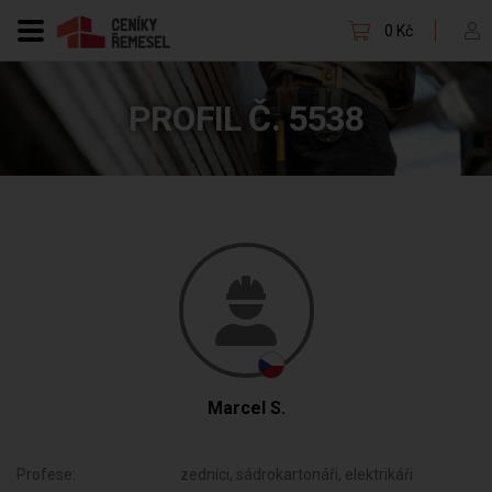
0 Kč
PROFIL Č. 5538
Marcel S.
Profese:
zedníci, sádrokartonáři, elektrikáři