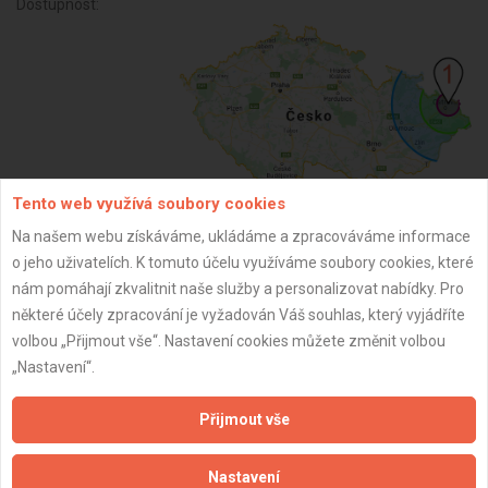
Dostupnost:
Tento web využívá soubory cookies
Na našem webu získáváme, ukládáme a zpracováváme informace
ZPĚT
o jeho uživatelích. K tomuto účelu využíváme soubory cookies, které
nám pomáhají zkvalitnit naše služby a personalizovat nabídky. Pro
některé účely zpracování je vyžadován Váš souhlas, který vyjádříte
Aktualizováno z portálu ARES dne 02.12.2025 04:00:03
volbou „Přijmout vše“. Nastavení cookies můžete změnit volbou
„Nastavení“.
Přijmout vše
Důležité informace
Nastavení