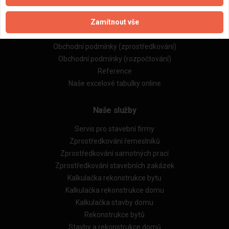
Naše firmy a řemeslníci
Zamítnout vše
Zpracování a ochrana osobních údajů
Zásady pro používání souborů cookie
Obchodní podmínky (zprostředkování)
Obchodní podmínky (rozpočtování)
Reference
Naše excelové tabulky online
Naše služby
Servis pro stavební firmy
Zprostředkování řemeslníků
Zprostředkování samotných prací
Zprostředkování stavebních zakázek
Kalkulačka rekonstrukce bytu
Kalkulačka rekonstrukce domu
Kalkulačka stavby domu
Rekonstrukce bytů
Stavby a rekonstrukce domů