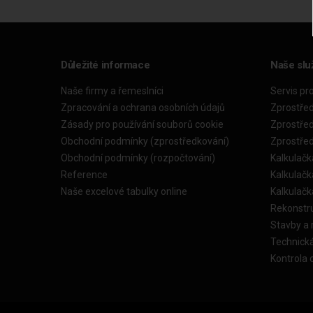
Důležité informace
Naše slu
Naše firmy a řemeslníci
Servis pr
Zpracování a ochrana osobních údajů
Zprostře
Zásady pro používání souborů cookie
Zprostře
Obchodní podmínky (zprostředkování)
Zprostře
Obchodní podmínky (rozpočtování)
Kalkulačk
Reference
Kalkulač
Naše excelové tabulky online
Kalkulač
Rekonstr
Stavby a
Technick
Kontrola 