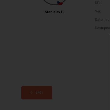
DPH:
Věk:
Stanislav U.
Datum reg
Dostupno
ZPĚT