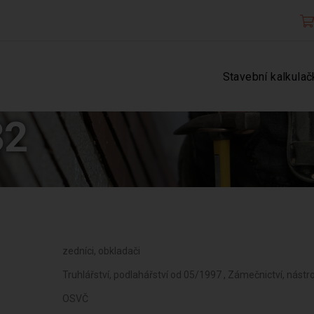
Stavební kalkulač
32
zedníci, obkladači
Truhlářství, podlahářství od 05/1997 , Zámečnictví, nástr
OSVČ