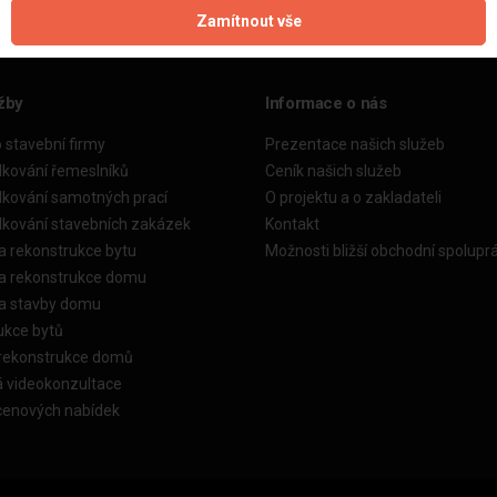
Zamítnout vše
žby
Informace o nás
o stavební firmy
Prezentace našich služeb
dkování řemeslníků
Ceník našich služeb
dkování samotných prací
O projektu a o zakladateli
dkování stavebních zakázek
Kontakt
a rekonstrukce bytu
Možnosti bližší obchodní spolupr
ka rekonstrukce domu
ka stavby domu
ukce bytů
 rekonstrukce domů
á videokonzultace
cenových nabídek