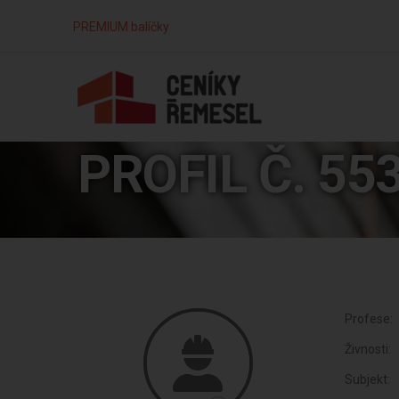
PREMIUM balíčky
PROFIL Č. 55
Profese:
Živnosti:
Subjekt: