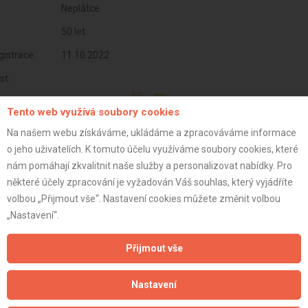
Neplátce
50 let
istrace:
11.10.2022
st:
Tento web využívá soubory cookies
Na našem webu získáváme, ukládáme a zpracováváme informace
o jeho uživatelích. K tomuto účelu využíváme soubory cookies, které
nám pomáhají zkvalitnit naše služby a personalizovat nabídky. Pro
některé účely zpracování je vyžadován Váš souhlas, který vyjádříte
volbou „Přijmout vše“. Nastavení cookies můžete změnit volbou
„Nastavení“.
Přijmout vše
Aktualizováno z portálu ARES dne 31.12.2024 07:15:06
Nastavení