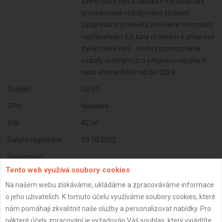
zvířat nebo věcí a nákladní mezinárodní
provozovaná vozidly nebo jízdními
soupravami o největší povolené hmotnosti
nepřesahující 2,5 tuny určenými k přepravě
zvířat nebo věcí, - osobní provozovaná
vozidly určenými pro přepravu nejvýše 9
osob včetně řidiče od 06/2024
Subjekt:
OSVČ
DPH:
Neplátce
Věk:
42 let
Datum registrace:
10.10.2022
Dostupnost:
Tento web využívá soubory cookies
Na našem webu získáváme, ukládáme a zpracováváme informace
o jeho uživatelích. K tomuto účelu využíváme soubory cookies, které
nám pomáhají zkvalitnit naše služby a personalizovat nabídky. Pro
některé účely zpracování je vyžadován Váš souhlas, který vyjádříte