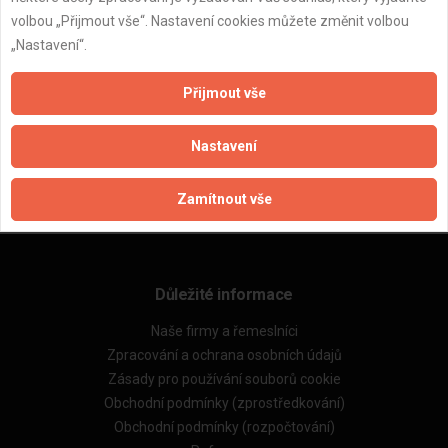
volbou „Přijmout vše“. Nastavení cookies můžete změnit volbou
„Nastavení“.
Přijmout vše
ZPĚT
Nastavení
Aktualizováno z portálu ARES dne 03.12.2024 04:45:06
Zamítnout vše
Důležité informace
Naše firmy a řemeslníci
Zpracování a ochrana osobních údajů
Zásady pro používání souborů cookie
Obchodní podmínky (zprostředkování)
Obchodní podmínky (rozpočtování)