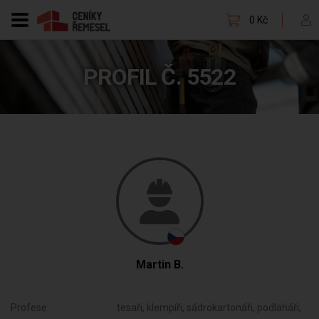
0 Kč
PROFIL Č. 5522
Martin B.
Profese:
tesaři, klempíři, sádrokartonáři, podlaháři,