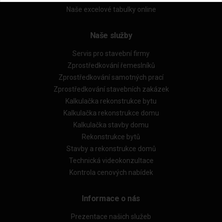
Naše excelové tabulky online
Naše služby
Servis pro stavební firmy
Zprostředkování řemeslníků
Zprostředkování samotných prací
Zprostředkování stavebních zakázek
Kalkulačka rekonstrukce bytu
Kalkulačka rekonstrukce domu
Kalkulačka stavby domu
Rekonstrukce bytů
Stavby a rekonstrukce domů
Technická videokonzultace
Kontrola cenových nabídek
Informace o nás
Prezentace našich služeb