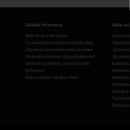
Důležité informace
Naše slu
Naše firmy a řemeslníci
Servis pr
Zpracování a ochrana osobních údajů
Zprostře
Zásady pro používání souborů cookie
Zprostře
Obchodní podmínky (zprostředkování)
Zprostře
Obchodní podmínky (rozpočtování)
Kalkulačk
Reference
Kalkulač
Naše excelové tabulky online
Kalkulač
Rekonstr
Stavby a
Technick
Kontrola 