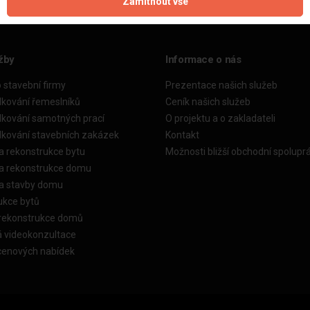
Zamítnout vše
žby
Informace o nás
o stavební firmy
Prezentace našich služeb
dkování řemeslníků
Ceník našich služeb
dkování samotných prací
O projektu a o zakladateli
dkování stavebních zakázek
Kontakt
a rekonstrukce bytu
Možnosti bližší obchodní spolupr
ka rekonstrukce domu
ka stavby domu
ukce bytů
 rekonstrukce domů
á videokonzultace
cenových nabídek