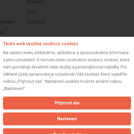
Neplátce
34 let
istrace:
25.9.2022
st:
Tento web využívá soubory cookies
Na našem webu získáváme, ukládáme a zpracováváme informace
o jeho uživatelích. K tomuto účelu využíváme soubory cookies, které
nám pomáhají zkvalitnit naše služby a personalizovat nabídky. Pro
některé účely zpracování je vyžadován Váš souhlas, který vyjádříte
volbou „Přijmout vše“. Nastavení cookies můžete změnit volbou
„Nastavení“.
Přijmout vše
Aktualizováno z portálu ARES dne 03.01.2024 05:45:07
Nastavení