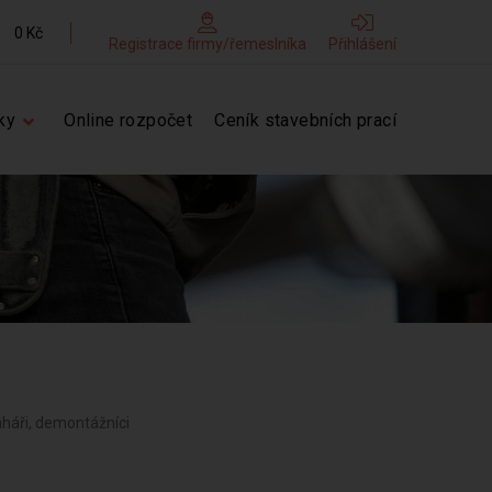
0 Kč
Registrace firmy/řemeslníka
Přihlášení
ky
Online rozpočet
Ceník stavebních prací
laháři, demontážníci