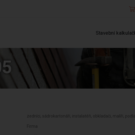
Stavební kalkulač
05
zedníci, sádrokartonáři, instalatéři, obkladači, malíři, pod
Firma