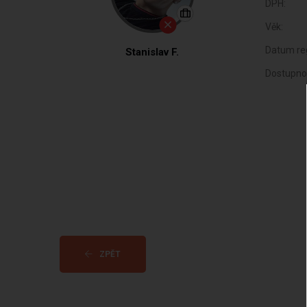
DPH:
Věk:
Datum reg
Stanislav F.
Dostupno
ZPĚT