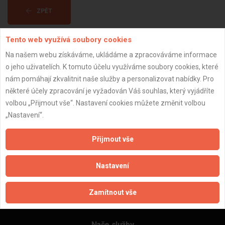
ZPĚT
Tento web využívá soubory cookies
Aktualizováno z portálu ARES dne 30.12.2024 20:30:07
Na našem webu získáváme, ukládáme a zpracováváme informace
o jeho uživatelích. K tomuto účelu využíváme soubory cookies, které
nám pomáhají zkvalitnit naše služby a personalizovat nabídky. Pro
některé účely zpracování je vyžadován Váš souhlas, který vyjádříte
volbou „Přijmout vše“. Nastavení cookies můžete změnit volbou
Důležité informace
„Nastavení“.
Naše firmy a řemeslníci
Zpracování a ochrana osobních údajů
Přijmout vše
Zásady pro používání souborů cookie
Obchodní podmínky (zprostředkování)
Nastavení
Obchodní podmínky (rozpočtování)
Reference
Zamítnout vše
Naše excelové tabulky online
Naše služby