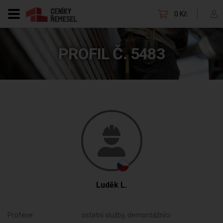
0 Kč
PROFIL Č. 5483
Luděk L.
Profese:
ostatní služby, demontážníci