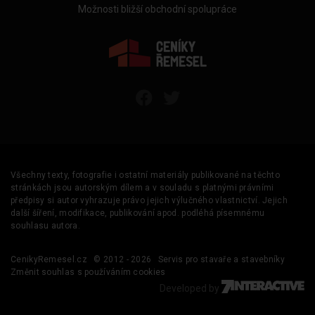
Možnosti bližší obchodní spolupráce
Všechny texty, fotografie i ostatní materiály publikované na těchto
stránkách jsou autorským dílem a v souladu s platnými právními
předpisy si autor vyhrazuje právo jejich výlučného vlastnictví. Jejich
další šíření, modifikace, publikování apod. podléhá písemnému
souhlasu autora.
CenikyRemesel.cz
© 2012 - 2026
Servis pro stavaře a stavebníky
Změnit souhlas s používáním cookies
Developed by