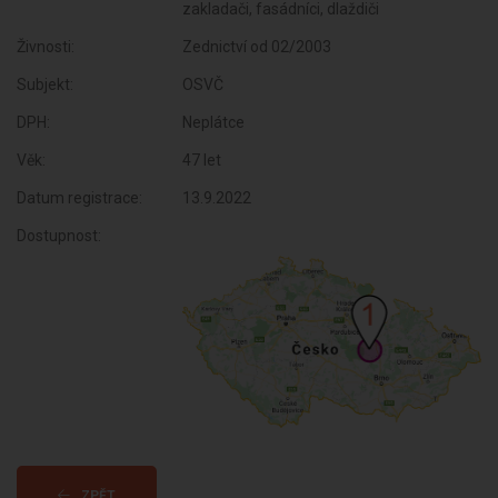
zakladači, fasádníci, dlaždiči
Živnosti:
Zednictví od 02/2003
Subjekt:
OSVČ
DPH:
Neplátce
Věk:
47 let
Datum registrace:
13.9.2022
Dostupnost:
ZPĚT