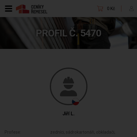
0 Kč
PROFIL Č. 5470
Jiří L.
Profese:
zedníci, sádrokartonáři, obkladači,