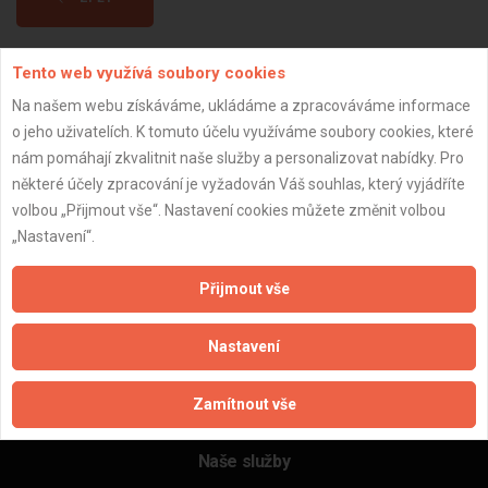
Tento web využívá soubory cookies
Aktualizováno z portálu ARES dne 02.01.2024 00:00:12
Na našem webu získáváme, ukládáme a zpracováváme informace
o jeho uživatelích. K tomuto účelu využíváme soubory cookies, které
nám pomáhají zkvalitnit naše služby a personalizovat nabídky. Pro
některé účely zpracování je vyžadován Váš souhlas, který vyjádříte
Důležité informace
volbou „Přijmout vše“. Nastavení cookies můžete změnit volbou
„Nastavení“.
Naše firmy a řemeslníci
Zpracování a ochrana osobních údajů
Přijmout vše
Zásady pro používání souborů cookie
Obchodní podmínky (zprostředkování)
Nastavení
Obchodní podmínky (rozpočtování)
Reference
Zamítnout vše
Naše excelové tabulky online
Naše služby