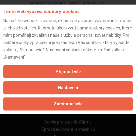
Aktualizováno z portálu ARES dne 01.01.2024 07:00:12
Tento web využívá soubory cookies
Na našem webu získáváme, ukládáme a zpracováváme informace
o jeho uživatelích. K tomuto účelu využíváme soubory cookies, které
nám pomáhají zkvalitnit naše služby a personalizovat nabídky. Pro
Důležité informace
některé účely zpracování je vyžadován Váš souhlas, který vyjádříte
volbou „Přijmout vše“. Nastavení cookies můžete změnit volbou
Naše firmy a řemeslníci
„Nastavení“.
Zpracování a ochrana osobních údajů
Zásady pro používání souborů cookie
Přijmout vše
Obchodní podmínky (zprostředkování)
Obchodní podmínky (rozpočtování)
Nastavení
Reference
Naše excelové tabulky online
Zamítnout vše
Naše služby
Servis pro stavební firmy
Zprostředkování řemeslníků