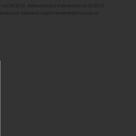
m od 09/2010 , Velkoobchod a maloobchod od 09/2010 ,
brazových záznamů a jejich nenahraných nosičů od