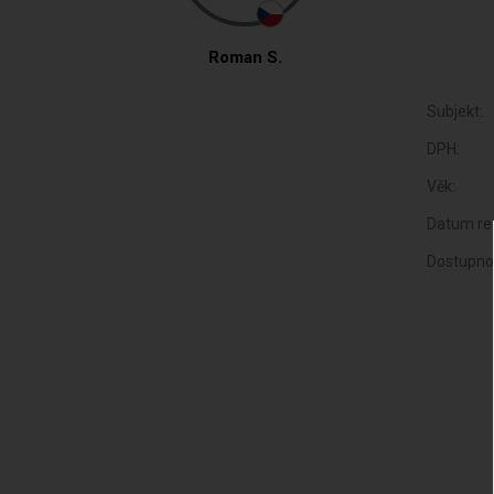
Roman S.
Subjekt:
DPH:
Věk:
Datum reg
Dostupno