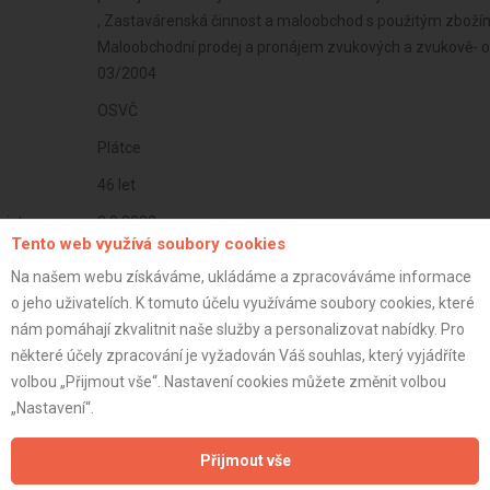
, Zastavárenská činnost a maloobchod s použitým zboží
Maloobchodní prodej a pronájem zvukových a zvukově- o
03/2004
OSVČ
Plátce
46 let
istrace:
8.9.2022
Tento web využívá soubory cookies
st:
Na našem webu získáváme, ukládáme a zpracováváme informace
o jeho uživatelích. K tomuto účelu využíváme soubory cookies, které
nám pomáhají zkvalitnit naše služby a personalizovat nabídky. Pro
některé účely zpracování je vyžadován Váš souhlas, který vyjádříte
volbou „Přijmout vše“. Nastavení cookies můžete změnit volbou
„Nastavení“.
Přijmout vše