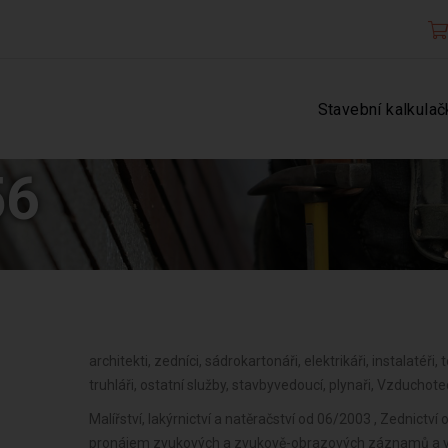
Stavební kalkulač
56
architekti, zedníci, sádrokartonáři, elektrikáři, instalatéři, 
truhláři, ostatní služby, stavbyvedoucí, plynaři, Vzduchot
Malířství, lakýrnictví a natěračství od 06/2003 , Zednictví
pronájem zvukových a zvukově-obrazových záznamů a v