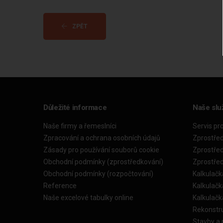
ZPĚT
Důležité informace
Naše slu
Naše firmy a řemeslníci
Servis pr
Zpracování a ochrana osobních údajů
Zprostře
Zásady pro používání souborů cookie
Zprostře
Obchodní podmínky (zprostředkování)
Zprostře
Obchodní podmínky (rozpočtování)
Kalkulačk
Reference
Kalkulač
Naše excelové tabulky online
Kalkulač
Rekonstr
Stavby a