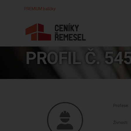
PREMIUM balíčky
PROFIL Č. 54
Profese:
Živnosti: