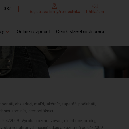
0 Kč
Registrace firmy/řemeslníka
Přihlášení
ky
Online rozpočet
Ceník stavebních prací
topenáři, obkladači, malíři, lakýrníci, tapetáři, podlaháři,
echnici, kominíci, demontážníci
 od 04/2009 , Výroba, rozmnožování, distribuce, prodej,
ýroba nenahraných nosičů údajů a záznamů od 04/2009