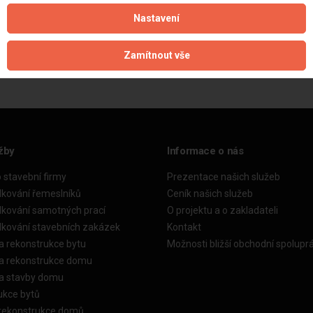
Nastavení
Aktualizováno z portálu ARES dne 02.12.2025 23:15:02
Zamítnout vše
žby
Informace o nás
o stavební firmy
Prezentace našich služeb
dkování řemeslníků
Ceník našich služeb
dkování samotných prací
O projektu a o zakladateli
dkování stavebních zakázek
Kontakt
a rekonstrukce bytu
Možnosti bližší obchodní spolupr
ka rekonstrukce domu
ka stavby domu
ukce bytů
 rekonstrukce domů