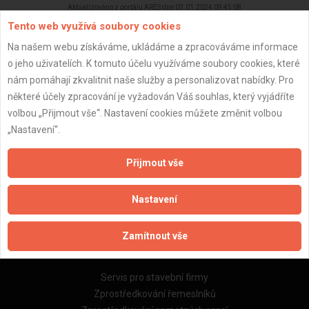
Aktualizováno z portálu ARES dne 03.01.2024 09:45:08
Tento web využívá soubory cookies
Na našem webu získáváme, ukládáme a zpracováváme informace
o jeho uživatelích. K tomuto účelu využíváme soubory cookies, které
nám pomáhají zkvalitnit naše služby a personalizovat nabídky. Pro
Důležité informace
některé účely zpracování je vyžadován Váš souhlas, který vyjádříte
volbou „Přijmout vše“. Nastavení cookies můžete změnit volbou
Naše firmy a řemeslníci
„Nastavení“.
Zpracování a ochrana osobních údajů
Zásady pro používání souborů cookie
Přijmout vše
Obchodní podmínky (zprostředkování)
Obchodní podmínky (rozpočtování)
Nastavení
Reference
Naše excelové tabulky online
Zamítnout vše
Naše služby
Servis pro stavební firmy
Zprostředkování řemeslníků