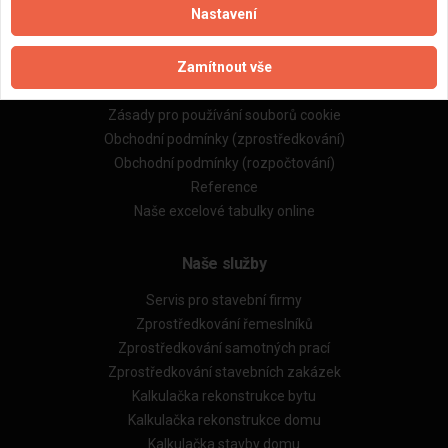
Nastavení
Důležité informace
Zamítnout vše
Naše firmy a řemeslníci
Zpracování a ochrana osobních údajů
Zásady pro používání souborů cookie
Obchodní podmínky (zprostředkování)
Obchodní podmínky (rozpočtování)
Reference
Naše excelové tabulky online
Naše služby
Servis pro stavební firmy
Zprostředkování řemeslníků
Zprostředkování samotných prací
Zprostředkování stavebních zakázek
Kalkulačka rekonstrukce bytu
Kalkulačka rekonstrukce domu
Kalkulačka stavby domu