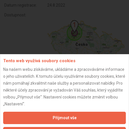
Datum registrace:
24.8.2022
Dostupnost:
Tento web využívá soubory cookies
Na našem webu získáváme, ukládáme a zpracováváme informace
o jeho uživatelích. K tomuto účelu využíváme soubory cookies, které
ZPĚT
nám pomáhají zkvalitnit naše služby a personalizovat nabídky. Pro
některé účely zpracování je vyžadován Váš souhlas, který vyjádříte
volbou „Přijmout vše“. Nastavení cookies můžete změnit volbou
Aktualizováno z portálu ARES dne 01.12.2024 22:45:07
„Nastavení“.
Přijmout vše