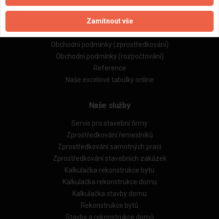
Naše firmy a řemeslníci
Zamítnout vše
Zpracování a ochrana osobních údajů
Zásady pro používání souborů cookie
Obchodní podmínky (zprostředkování)
Obchodní podmínky (rozpočtování)
Reference
Naše excelové tabulky online
Naše služby
Servis pro stavební firmy
Zprostředkování řemeslníků
Zprostředkování samotných prací
Zprostředkování stavebních zakázek
Kalkulačka rekonstrukce bytu
Kalkulačka rekonstrukce domu
Kalkulačka stavby domu
Rekonstrukce bytů
Stavby a rekonstrukce domů