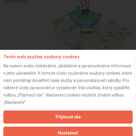
Dostupnost:
Tento web využívá soubory cookies
Na našem webu získáváme, ukládáme a zpracováváme informace
ZPĚT
o jeho uživatelích. K tomuto účelu využíváme soubory cookies, které
nám pomáhají zkvalitnit naše služby a personalizovat nabídky. Pro
některé účely zpracování je vyžadován Váš souhlas, který vyjádříte
Aktualizováno z portálu ARES dne 16.09.2024 11:33:15
volbou „Přijmout vše“. Nastavení cookies můžete změnit volbou
„Nastavení“.
Přijmout vše
Důležité informace
Nastavení