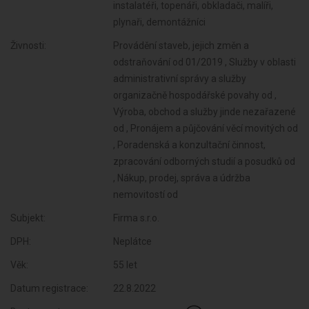
instalatéři, topenáři, obkladači, malíři,
plynaři, demontážníci
Živnosti:
Provádění staveb, jejich změn a
odstraňování od 01/2019 , Služby v oblasti
administrativní správy a služby
organizačně hospodářské povahy od ,
Výroba, obchod a služby jinde nezařazené
od , Pronájem a půjčování věcí movitých od
, Poradenská a konzultační činnost,
zpracování odborných studií a posudků od
, Nákup, prodej, správa a údržba
nemovitostí od
Subjekt:
Firma s.r.o.
DPH:
Neplátce
Věk:
55 let
Datum registrace:
22.8.2022