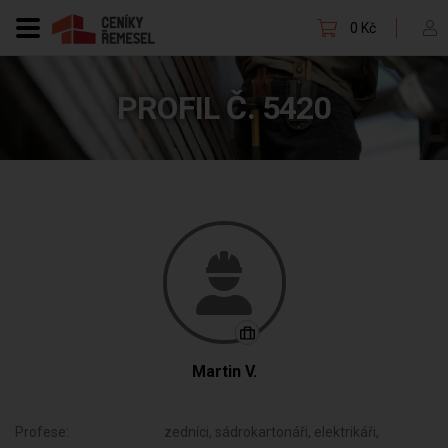
0 Kč
PROFIL Č. 5420
Martin V.
Profese:
zedníci, sádrokartonáři, elektrikáři,