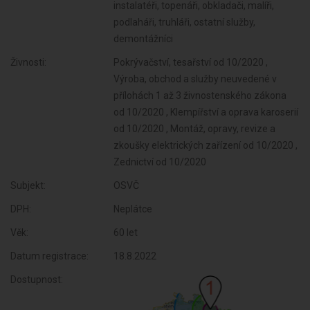
instalatéři, topenáři, obkladači, malíři,
podlaháři, truhláři, ostatní služby,
demontážníci
Živnosti:
Pokrývačství, tesařství od 10/2020 ,
Výroba, obchod a služby neuvedené v
přílohách 1 až 3 živnostenského zákona
od 10/2020 , Klempířství a oprava karoserií
od 10/2020 , Montáž, opravy, revize a
zkoušky elektrických zařízení od 10/2020 ,
Zednictví od 10/2020
Subjekt:
OSVČ
DPH:
Neplátce
Věk:
60 let
Datum registrace:
18.8.2022
Dostupnost: