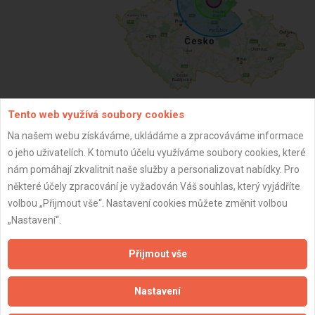
Tento web využívá soubory cookies
ZPĚT
Na našem webu získáváme, ukládáme a zpracováváme informace
o jeho uživatelích. K tomuto účelu využíváme soubory cookies, které
nám pomáhají zkvalitnit naše služby a personalizovat nabídky. Pro
Aktualizováno z portálu ARES dne 29.12.2023 19:30:10
některé účely zpracování je vyžadován Váš souhlas, který vyjádříte
volbou „Přijmout vše“. Nastavení cookies můžete změnit volbou
„Nastavení“.
Přijmout vše
Důležité informace
Nastavení
Naše firmy a řemeslníci
Zpracování a ochrana osobních údajů