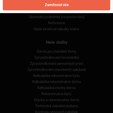
Zamítnout vše
Zásady pro používání souborů cookie
Obchodní podmínky (zprostředkování)
Obchodní podmínky (rozpočtování)
Reference
Naše excelové tabulky online
Naše služby
Servis pro stavební firmy
Zprostředkování řemeslníků
Zprostředkování samotných prací
Zprostředkování stavebních zakázek
Kalkulačka rekonstrukce bytu
Kalkulačka rekonstrukce domu
Kalkulačka stavby domu
Rekonstrukce bytů
Stavby a rekonstrukce domů
Technická videokonzultace
Kontrola cenových nabídek