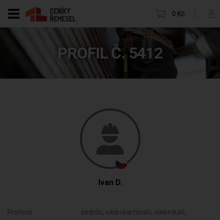
0 Kč
PROFIL Č. 5412
Ivan D.
Profese:
zedníci, sádrokartonáři, elektrikáři,