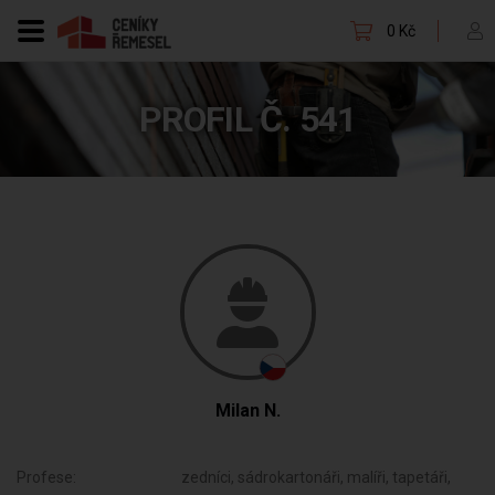
0 Kč
PROFIL Č. 541
Milan N.
Profese:
zedníci, sádrokartonáři, malíři, tapetáři,