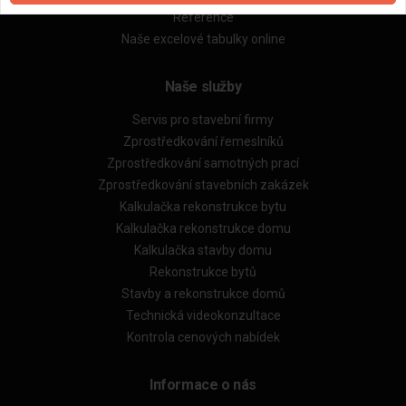
Reference
Naše excelové tabulky online
Naše služby
Servis pro stavební firmy
Zprostředkování řemeslníků
Zprostředkování samotných prací
Zprostředkování stavebních zakázek
Kalkulačka rekonstrukce bytu
Kalkulačka rekonstrukce domu
Kalkulačka stavby domu
Rekonstrukce bytů
Stavby a rekonstrukce domů
Technická videokonzultace
Kontrola cenových nabídek
Informace o nás