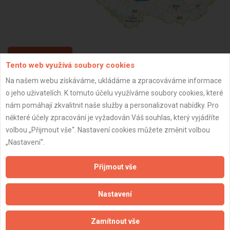
ZPĚT
Tento web využívá soubory cookies
Na našem webu získáváme, ukládáme a zpracováváme informace
o jeho uživatelích. K tomuto účelu využíváme soubory cookies, které
Aktualizováno z portálu ARES dne 01.12.2025 14:00:02
nám pomáhají zkvalitnit naše služby a personalizovat nabídky. Pro
některé účely zpracování je vyžadován Váš souhlas, který vyjádříte
volbou „Přijmout vše“. Nastavení cookies můžete změnit volbou
„Nastavení“.
Důležité informace
Přijmout vše
Naše firmy a řemeslníci
Zpracování a ochrana osobních údajů
Nastavení
Zásady pro používání souborů cookie
Obchodní podmínky (zprostředkování)
Zamítnout vše
Obchodní podmínky (rozpočtování)