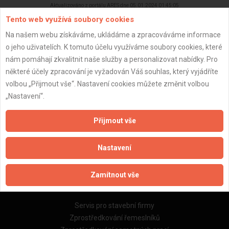
Aktualizováno z portálu ARES dne 05.01.2024 01:45:05
Tento web využívá soubory cookies
Na našem webu získáváme, ukládáme a zpracováváme informace
o jeho uživatelích. K tomuto účelu využíváme soubory cookies, které
nám pomáhají zkvalitnit naše služby a personalizovat nabídky. Pro
Důležité informace
některé účely zpracování je vyžadován Váš souhlas, který vyjádříte
volbou „Přijmout vše“. Nastavení cookies můžete změnit volbou
Naše firmy a řemeslníci
„Nastavení“.
Zpracování a ochrana osobních údajů
Zásady pro používání souborů cookie
Přijmout vše
Obchodní podmínky (zprostředkování)
Obchodní podmínky (rozpočtování)
Nastavení
Reference
Naše excelové tabulky online
Zamítnout vše
Naše služby
Servis pro stavební firmy
Zprostředkování řemeslníků