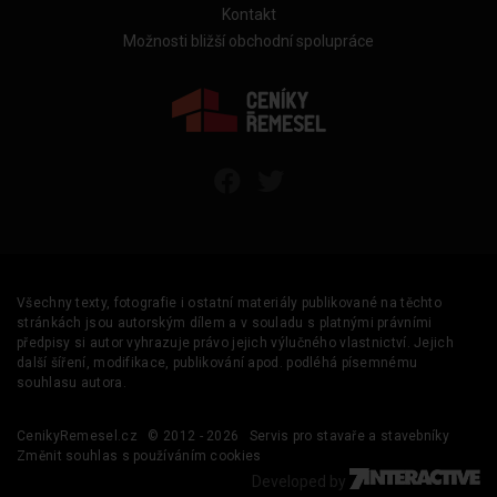
Kontakt
Možnosti bližší obchodní spolupráce
Všechny texty, fotografie i ostatní materiály publikované na těchto
stránkách jsou autorským dílem a v souladu s platnými právními
předpisy si autor vyhrazuje právo jejich výlučného vlastnictví. Jejich
další šíření, modifikace, publikování apod. podléhá písemnému
souhlasu autora.
CenikyRemesel.cz
© 2012 - 2026
Servis pro stavaře a stavebníky
Změnit souhlas s používáním cookies
Developed by