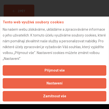
ZPĚT
Tento web využívá soubory cookies
Aktualizováno z portálu ARES dne 02.01.2024 07:45:09
Na našem webu získáváme, ukládáme a zpracováváme informace
o jeho uživatelích. K tomuto účelu využíváme soubory cookies, které
nám pomáhají zkvalitnit naše služby a personalizovat nabídky. Pro
některé účely zpracování je vyžadován Váš souhlas, který vyjádříte
volbou „Přijmout vše“. Nastavení cookies můžete změnit volbou
Důležité informace
„Nastavení“.
Naše firmy a řemeslníci
Přijmout vše
Zpracování a ochrana osobních údajů
Zásady pro používání souborů cookie
Nastavení
Obchodní podmínky (zprostředkování)
Obchodní podmínky (rozpočtování)
Zamítnout vše
Reference
Naše excelové tabulky online