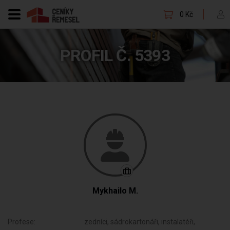
0 Kč
PROFIL Č. 5393
Mykhailo M.
Profese:
zedníci, sádrokartonáři, instalatéři,