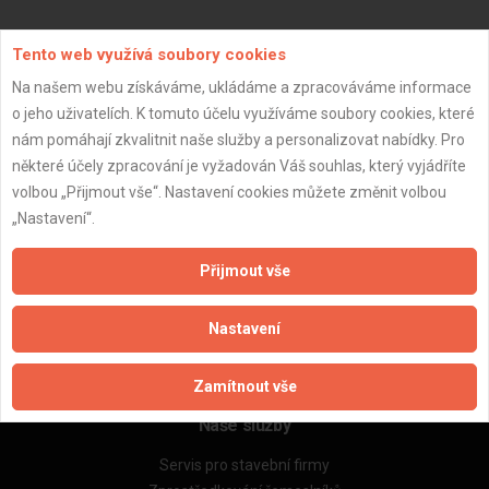
Aktualizováno z portálu ARES dne 03.01.2024 02:15:07
Tento web využívá soubory cookies
Na našem webu získáváme, ukládáme a zpracováváme informace
o jeho uživatelích. K tomuto účelu využíváme soubory cookies, které
nám pomáhají zkvalitnit naše služby a personalizovat nabídky. Pro
některé účely zpracování je vyžadován Váš souhlas, který vyjádříte
Důležité informace
volbou „Přijmout vše“. Nastavení cookies můžete změnit volbou
Naše firmy a řemeslníci
„Nastavení“.
Zpracování a ochrana osobních údajů
Zásady pro používání souborů cookie
Přijmout vše
Obchodní podmínky (zprostředkování)
Obchodní podmínky (rozpočtování)
Nastavení
Reference
Naše excelové tabulky online
Zamítnout vše
Naše služby
Servis pro stavební firmy