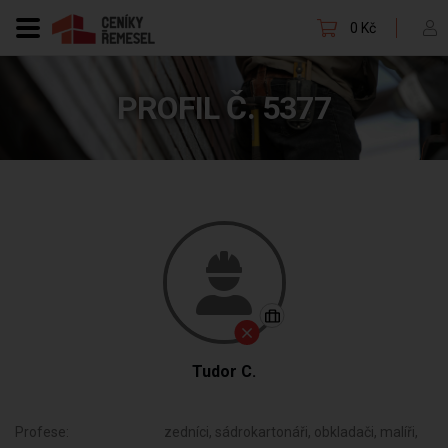
0 Kč
PROFIL Č. 5377
Tudor C.
Profese:
zedníci, sádrokartonáři, obkladači, malíři,