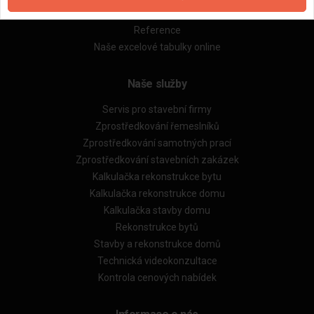
Obchodní podmínky (rozpočtování)
Reference
Naše excelové tabulky online
Naše služby
Servis pro stavební firmy
Zprostředkování řemeslníků
Zprostředkování samotných prací
Zprostředkování stavebních zakázek
Kalkulačka rekonstrukce bytu
Kalkulačka rekonstrukce domu
Kalkulačka stavby domu
Rekonstrukce bytů
Stavby a rekonstrukce domů
Technická videokonzultace
Kontrola cenových nabídek