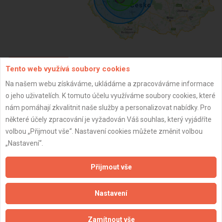
Tento web využívá soubory cookies
ZPĚT
Na našem webu získáváme, ukládáme a zpracováváme informace
o jeho uživatelích. K tomuto účelu využíváme soubory cookies, které
Aktualizováno z portálu ARES dne 01.01.2024 17:15:08
nám pomáhají zkvalitnit naše služby a personalizovat nabídky. Pro
některé účely zpracování je vyžadován Váš souhlas, který vyjádříte
volbou „Přijmout vše“. Nastavení cookies můžete změnit volbou
„Nastavení“.
Důležité informace
Přijmout vše
Naše firmy a řemeslníci
Nastavení
Zpracování a ochrana osobních údajů
Zásady pro používání souborů cookie
Zamítnout vše
Obchodní podmínky (zprostředkování)