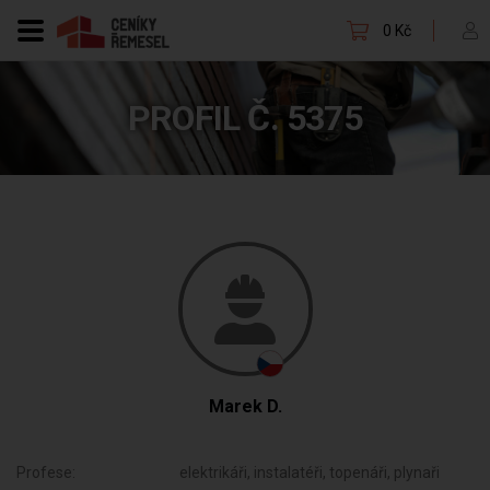
0 Kč
PROFIL Č. 5375
Marek D.
Profese:
elektrikáři, instalatéři, topenáři, plynaři