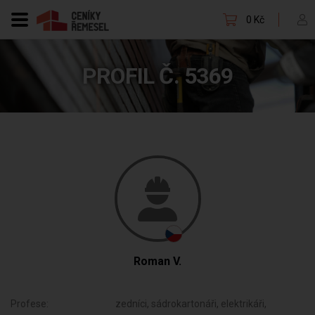
0 Kč
PROFIL Č. 5369
Roman V.
Profese:
zedníci, sádrokartonáři, elektrikáři,