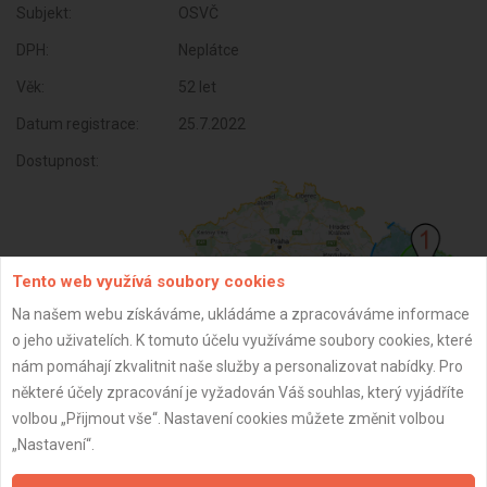
Subjekt:
OSVČ
DPH:
Neplátce
Věk:
52 let
Datum registrace:
25.7.2022
Dostupnost:
Tento web využívá soubory cookies
Na našem webu získáváme, ukládáme a zpracováváme informace
o jeho uživatelích. K tomuto účelu využíváme soubory cookies, které
nám pomáhají zkvalitnit naše služby a personalizovat nabídky. Pro
některé účely zpracování je vyžadován Váš souhlas, který vyjádříte
ZPĚT
volbou „Přijmout vše“. Nastavení cookies můžete změnit volbou
„Nastavení“.