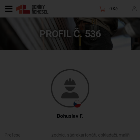
0 Kč
PROFIL Č. 536
Bohuslav F.
Profese:
zedníci, sádrokartonáři, obkladači, malíři