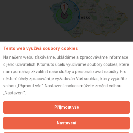
Tento web využívá soubory cookies
ZPĚT
Na našem webu získáváme, ukládáme a zpracováváme informace
o jeho uživatelích. K tomuto účelu využíváme soubory cookies, které
nám pomáhají zkvalitnit naše služby a personalizovat nabídky. Pro
Aktualizováno z portálu ARES dne 01.12.2025 08:45:02
některé účely zpracování je vyžadován Váš souhlas, který vyjádříte
volbou „Přijmout vše“. Nastavení cookies můžete změnit volbou
„Nastavení“.
Přijmout vše
Důležité informace
Nastavení
Naše firmy a řemeslníci
Zpracování a ochrana osobních údajů