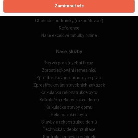
Zamítnout vše
Zásady pro používání souborů cookie
Obchodní podmínky (zprostředkování)
Obchodní podmínky (rozpočtování)
Reference
Naše excelové tabulky online
Naše služby
Servis pro stavební firmy
Zprostředkování řemeslníků
Zprostředkování samotných prací
Zprostředkování stavebních zakázek
Kalkulačka rekonstrukce bytu
Kalkulačka rekonstrukce domu
Kalkulačka stavby domu
Rekonstrukce bytů
Stavby a rekonstrukce domů
Technická videokonzultace
Kontrola cenových nabídek