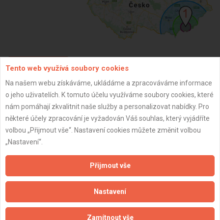
Tento web využívá soubory cookies
ZPĚT
Na našem webu získáváme, ukládáme a zpracováváme informace
o jeho uživatelích. K tomuto účelu využíváme soubory cookies, které
Aktualizováno z portálu ARES dne 30.12.2023 02:15:06
nám pomáhají zkvalitnit naše služby a personalizovat nabídky. Pro
některé účely zpracování je vyžadován Váš souhlas, který vyjádříte
volbou „Přijmout vše“. Nastavení cookies můžete změnit volbou
„Nastavení“.
Důležité informace
Přijmout vše
Naše firmy a řemeslníci
Nastavení
Zpracování a ochrana osobních údajů
Zásady pro používání souborů cookie
Zamítnout vše
Obchodní podmínky (zprostředkování)