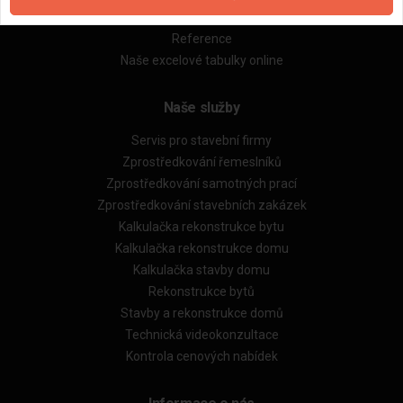
Obchodní podmínky (rozpočtování)
Reference
Naše excelové tabulky online
Naše služby
Servis pro stavební firmy
Zprostředkování řemeslníků
Zprostředkování samotných prací
Zprostředkování stavebních zakázek
Kalkulačka rekonstrukce bytu
Kalkulačka rekonstrukce domu
Kalkulačka stavby domu
Rekonstrukce bytů
Stavby a rekonstrukce domů
Technická videokonzultace
Kontrola cenových nabídek