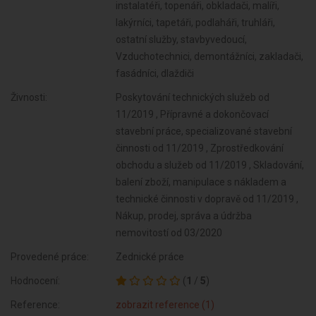
instalatéři, topenáři, obkladači, malíři,
lakýrníci, tapetáři, podlaháři, truhláři,
ostatní služby, stavbyvedoucí,
Vzduchotechnici, demontážníci, zakladači,
fasádníci, dlaždiči
Živnosti:
Poskytování technických služeb od
11/2019 , Přípravné a dokončovací
stavební práce, specializované stavební
činnosti od 11/2019 , Zprostředkování
obchodu a služeb od 11/2019 , Skladování,
balení zboží, manipulace s nákladem a
technické činnosti v dopravě od 11/2019 ,
Nákup, prodej, správa a údržba
nemovitostí od 03/2020
Provedené práce:
Zednické práce
Hodnocení:
(
1
/
5
)
Reference:
zobrazit reference (1)