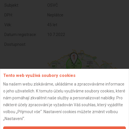
Subjekt:
OSVČ
DPH:
Neplátce
Věk:
45 let
Datum registrace:
10.7.2022
Dostupnost:
Tento web využívá soubory cookies
Na našem webu získáváme, ukládáme a zpracováváme informace
o jeho uživatelích. K tomuto účelu využíváme soubory cookies, které
nám pomáhají zkvalitnit naše služby a personalizovat nabídky. Pro
některé účely zpracování je vyžadován Váš souhlas, který vyjádříte
volbou „Přijmout vše“. Nastavení cookies můžete změnit volbou
ZPĚT
„Nastavení“.