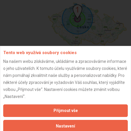
Tento web využívá soubory cookies
Na našem webu získáváme, ukládáme a zpracováváme informace
ZPĚT
o jeho uživatelích. K tomuto účelu využíváme soubory cookies, které
nám pomáhají zkvalitnit naše služby a personalizovat nabídky. Pro
některé účely zpracování je vyžadován Váš souhlas, který vyjádříte
Aktualizováno z portálu ARES dne 30.12.2023 13:15:10
volbou „Přijmout vše“. Nastavení cookies můžete změnit volbou
„Nastavení“.
Přijmout vše
Důležité informace
Nastavení