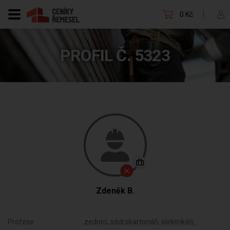
0 Kč
PROFIL Č. 5323
Zdeněk B.
Profese:
zedníci, sádrokartonáři, elektrikáři,