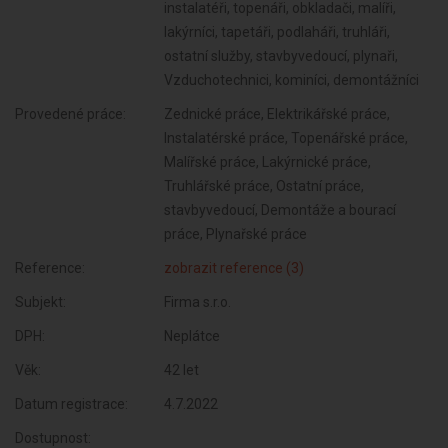
instalatéři, topenáři, obkladači, malíři,
lakýrníci, tapetáři, podlaháři, truhláři,
ostatní služby, stavbyvedoucí, plynaři,
Vzduchotechnici, kominíci, demontážníci
Provedené práce:
Zednické práce, Elektrikářské práce,
Instalatérské práce, Topenářské práce,
Malířské práce, Lakýrnické práce,
Truhlářské práce, Ostatní práce,
stavbyvedoucí, Demontáže a bourací
práce, Plynařské práce
Reference:
zobrazit reference (3)
Subjekt:
Firma s.r.o.
DPH:
Neplátce
Věk:
42 let
Datum registrace:
4.7.2022
Dostupnost: