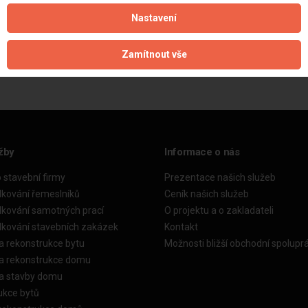
Nastavení
Aktualizováno z portálu ARES dne 03.12.2024 05:00:09
Zamítnout vše
žby
Informace o nás
o stavební firmy
Prezentace našich služeb
dkování řemeslníků
Ceník našich služeb
dkování samotných prací
O projektu a o zakladateli
dkování stavebních zakázek
Kontakt
a rekonstrukce bytu
Možnosti bližší obchodní spolupr
ka rekonstrukce domu
ka stavby domu
ukce bytů