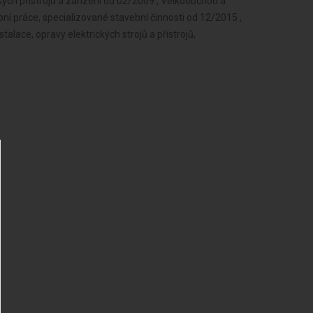
kých přístrojů a zařízení od 02/2009 , Velkoobchod a
í práce, specializované stavební činnosti od 12/2015 ,
talace, opravy elektrických strojů a přístrojů,