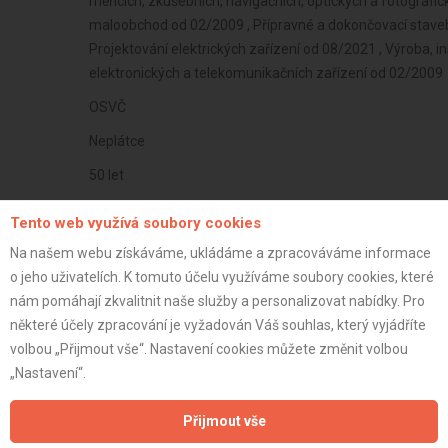
měřicích, zkušebních, navigačních, optických a fotografic
maloobchod od 02/2009 , Přípravné a dokončovací stavebn
Projektování elektrických zařízení od 08/2021 , Výroba, ins
elektronických a telekomunikačních zařízení od 02/2009
OSVČ
Neplátce
50 let
istrace:
27.6.2022
Tento web využívá soubory cookies
st:
Na našem webu získáváme, ukládáme a zpracováváme informace
o jeho uživatelích. K tomuto účelu využíváme soubory cookies, které
nám pomáhají zkvalitnit naše služby a personalizovat nabídky. Pro
některé účely zpracování je vyžadován Váš souhlas, který vyjádříte
volbou „Přijmout vše“. Nastavení cookies můžete změnit volbou
„Nastavení“.
Přijmout vše