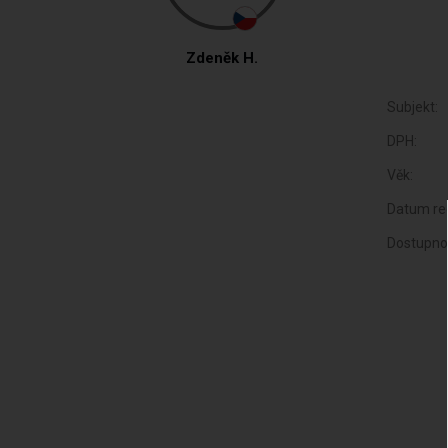
Zdeněk H.
Subjekt:
DPH:
Věk:
Datum reg
Dostupno