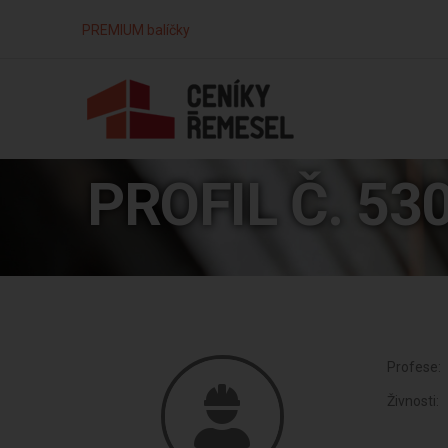
PREMIUM balíčky
PROFIL Č. 53
Profese:
Živnosti: