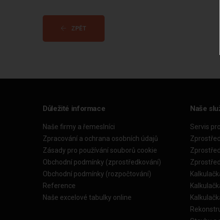
ZPĚT
Důležité informace
Naše slu
Naše firmy a řemeslníci
Servis pr
Zpracování a ochrana osobních údajů
Zprostře
Zásady pro používání souborů cookie
Zprostře
Obchodní podmínky (zprostředkování)
Zprostře
Obchodní podmínky (rozpočtování)
Kalkulačk
Reference
Kalkulač
Naše excelové tabulky online
Kalkulač
Rekonstr