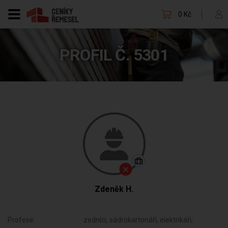
0 Kč
PROFIL Č. 5301
Zdeněk H.
Profese:
zedníci, sádrokartonáři, elektrikáři,