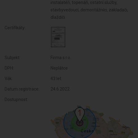
instalatéři, topenáři, ostatní služby,
stavbyvedoucí, demontážníci, zakladači,
dlaždiči
Certifikáty:
Subjekt:
Firma s.r.o.
DPH:
Neplátce
Věk:
43 let
Datum registrace:
24.6.2022
Dostupnost: