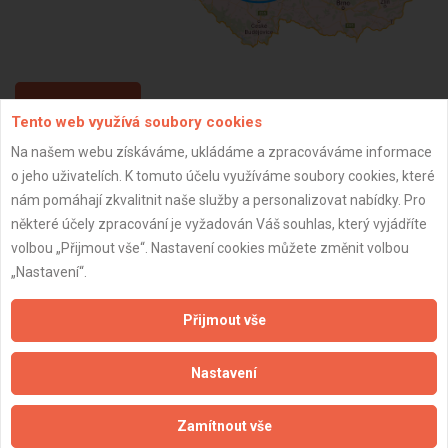
ZPĚT
Tento web využívá soubory cookies
Na našem webu získáváme, ukládáme a zpracováváme informace
o jeho uživatelích. K tomuto účelu využíváme soubory cookies, které
Aktualizováno z portálu ARES dne 03.01.2024 12:15:10
nám pomáhají zkvalitnit naše služby a personalizovat nabídky. Pro
některé účely zpracování je vyžadován Váš souhlas, který vyjádříte
volbou „Přijmout vše“. Nastavení cookies můžete změnit volbou
„Nastavení“.
Důležité informace
Přijmout vše
Naše firmy a řemeslníci
Zpracování a ochrana osobních údajů
Nastavení
Zásady pro používání souborů cookie
Obchodní podmínky (zprostředkování)
Zamítnout vše
Obchodní podmínky (rozpočtování)