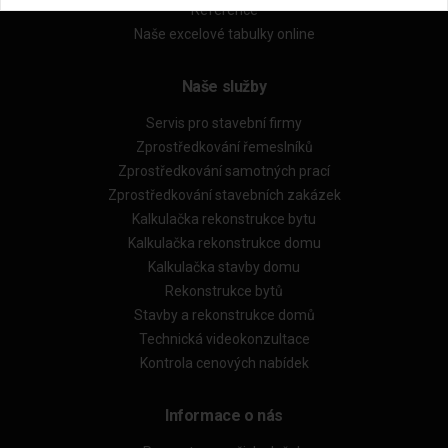
Reference
Naše excelové tabulky online
Naše služby
Servis pro stavební firmy
Zprostředkování řemeslníků
Zprostředkování samotných prací
Zprostředkování stavebních zakázek
Kalkulačka rekonstrukce bytu
Kalkulačka rekonstrukce domu
Kalkulačka stavby domu
Rekonstrukce bytů
Stavby a rekonstrukce domů
Technická videokonzultace
Kontrola cenových nabídek
Informace o nás